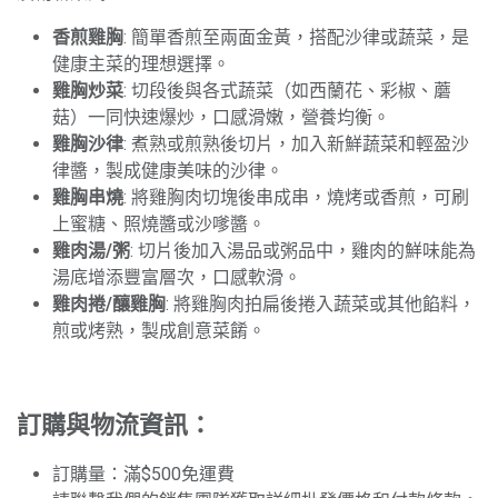
香煎雞胸
: 簡單香煎至兩面金黃，搭配沙律或蔬菜，是
健康主菜的理想選擇。
雞胸炒菜
: 切段後與各式蔬菜（如西蘭花、彩椒、蘑
菇）一同快速爆炒，口感滑嫩，營養均衡。
雞胸沙律
: 煮熟或煎熟後切片，加入新鮮蔬菜和輕盈沙
律醬，製成健康美味的沙律。
雞胸串燒
: 將雞胸肉切塊後串成串，燒烤或香煎，可刷
上蜜糖、照燒醬或沙嗲醬。
雞肉湯/粥
: 切片後加入湯品或粥品中，雞肉的鮮味能為
湯底增添豐富層次，口感軟滑。
雞肉捲/釀雞胸
: 將雞胸肉拍扁後捲入蔬菜或其他餡料，
煎或烤熟，製成創意菜餚。
訂購與物流資訊：
訂購量：滿$500免運費