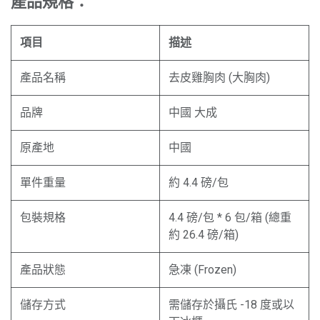
產品規格：
項目
描述
產品名稱
去皮雞胸肉 (大胸肉)
品牌
中國 大成
原產地
中國
單件重量
約 4.4 磅/包
包裝規格
4.4 磅/包 * 6 包/箱 (總重
約 26.4 磅/箱)
產品狀態
急凍 (Frozen)
儲存方式
需儲存於攝氏 -18 度或以