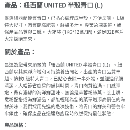
產品：紐西蘭 UNITED 半殼青口 (L)
嚴選紐西蘭優質青口，已貼心處理成半殼，方便烹調。 L級
特大尺寸，肉質飽滿肥美，鮮甜多汁。 專業急凍鎖鮮，確
保產品品質與口感。 大箱裝 (1KG*12盒/箱)，滿足B2B客戶
大宗採購需求。
關於產品：
昌運為您帶來頂級的「紐西蘭 UNITED 半殼青口 (L)」。紐
西蘭以其純淨海域和可持續養殖聞名，出產的青口品質卓
越。這款L級特大青口，已貼心去除一半外殼，並經過仔細
清潔，大幅節省廚房的備料時間。青口肉質飽滿、口感彈
嫩，帶有濃郁的海洋鮮甜味。無論是蒜蓉粉絲蒸、芝士焗、
意粉配搭或海鮮湯品，都能輕鬆為您的菜單增添高價值的海
鮮美味。我們採用先進的急凍技術，將青口的鮮美和營養牢
牢鎖住，確保產品在送達您廚房時依然保持最佳狀態。
產品規格：