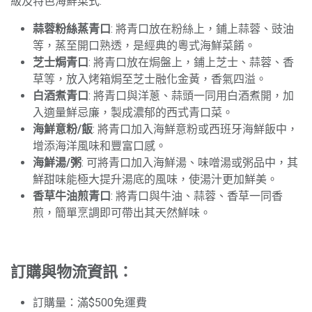
級及特色海鮮菜式:
蒜蓉粉絲蒸青口
: 將青口放在粉絲上，鋪上蒜蓉、豉油
等，蒸至開口熟透，是經典的粵式海鮮菜餚。
芝士焗青口
: 將青口放在焗盤上，鋪上芝士、蒜蓉、香
草等，放入烤箱焗至芝士融化金黃，香氣四溢。
白酒煮青口
: 將青口與洋蔥、蒜頭一同用白酒煮開，加
入適量鮮忌廉，製成濃郁的西式青口菜。
海鮮意粉/飯
: 將青口加入海鮮意粉或西班牙海鮮飯中，
增添海洋風味和豐富口感。
海鮮湯/粥
: 可將青口加入海鮮湯、味噌湯或粥品中，其
鮮甜味能極大提升湯底的風味，使湯汁更加鮮美。
香草牛油煎青口
: 將青口與牛油、蒜蓉、香草一同香
煎，簡單烹調即可帶出其天然鮮味。
訂購與物流資訊：
訂購量：滿$500免運費