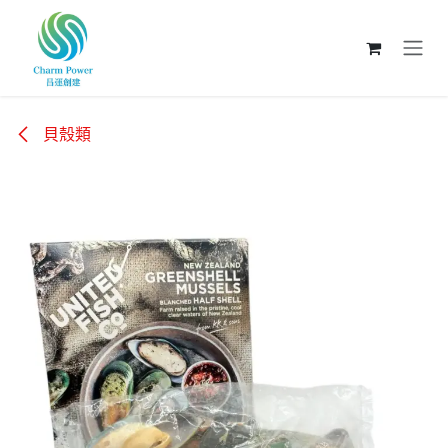
跳至內容
貝殼類