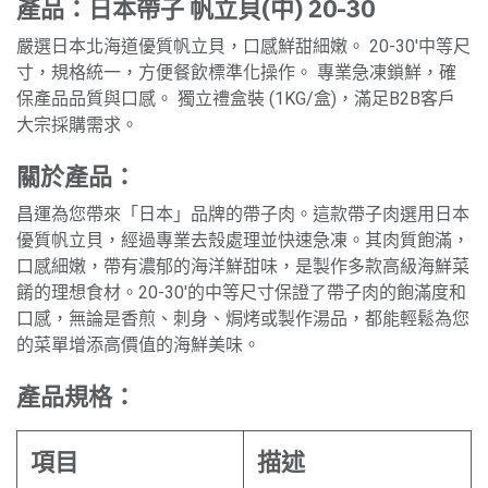
產品：日本帶子 帆立貝(中) 20-30
嚴選日本北海道優質帆立貝，口感鮮甜細嫩。 20-30'中等尺
寸，規格統一，方便餐飲標準化操作。 專業急凍鎖鮮，確
保產品品質與口感。 獨立禮盒裝 (1KG/盒)，滿足B2B客戶
大宗採購需求。
關於產品：
昌運為您帶來「日本」品牌的帶子肉。這款帶子肉選用日本
優質帆立貝，經過專業去殼處理並快速急凍。其肉質飽滿，
口感細嫩，帶有濃郁的海洋鮮甜味，是製作多款高級海鮮菜
餚的理想食材。20-30'的中等尺寸保證了帶子肉的飽滿度和
口感，無論是香煎、刺身、焗烤或製作湯品，都能輕鬆為您
的菜單增添高價值的海鮮美味。
產品規格：
項目
描述