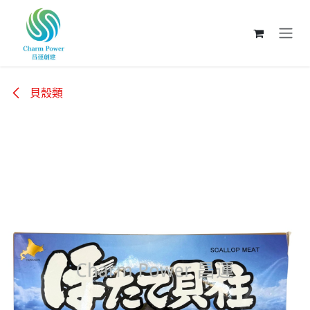
跳至內容
貝殼類