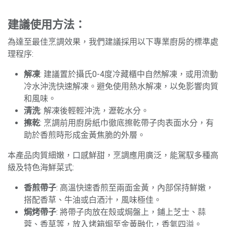
建議使用方法：
為達至最佳烹調效果，我們建議採用以下專業廚房的標準處
理程序:
解凍
: 建議置於攝氏0-4度冷藏櫃中自然解凍，或用流動
冷水沖洗快速解凍。避免使用熱水解凍，以免影響肉質
和風味。
清洗
: 解凍後輕輕沖洗，瀝乾水分。
擦乾
: 烹調前用廚房紙巾徹底擦乾帶子肉表面水分，有
助於香煎時形成金黃焦脆的外層。
本產品肉質細嫩，口感鮮甜，烹調應用廣泛，能駕馭多種高
級及特色海鮮菜式:
香煎帶子
: 高溫快速香煎至兩面金黃，內部保持鮮嫩，
搭配香草、牛油或白酒汁，風味極佳。
焗烤帶子
: 將帶子肉放在殼或焗盤上，鋪上芝士、蒜
蓉、香草等，放入烤箱焗至金黃融化，香氣四溢。