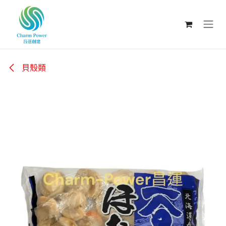
跳至內容
貝殼類