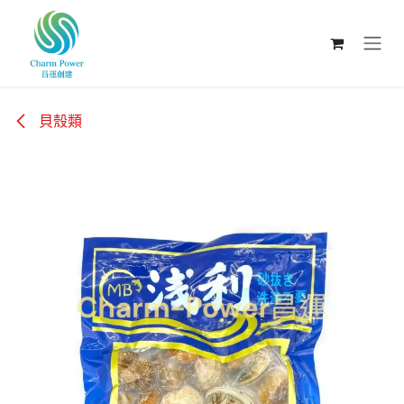
跳至內容
貝殼類