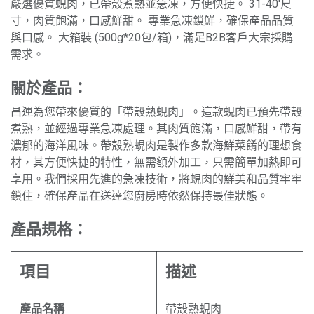
嚴選優質蜆肉，已帶殼煮熟並急凍，方便快捷。 31-40'尺
寸，肉質飽滿，口感鮮甜。 專業急凍鎖鮮，確保產品品質
與口感。 大箱裝 (500g*20包/箱)，滿足B2B客戶大宗採購
需求。
關於產品：
昌運為您帶來優質的「帶殼熟蜆肉」。這款蜆肉已預先帶殼
煮熟，並經過專業急凍處理。其肉質飽滿，口感鮮甜，帶有
濃郁的海洋風味。帶殼熟蜆肉是製作多款海鮮菜餚的理想食
材，其方便快捷的特性，無需額外加工，只需簡單加熱即可
享用。我們採用先進的急凍技術，將蜆肉的鮮美和品質牢牢
鎖住，確保產品在送達您廚房時依然保持最佳狀態。
產品規格：
項目
描述
產品名稱
帶殼熟蜆肉