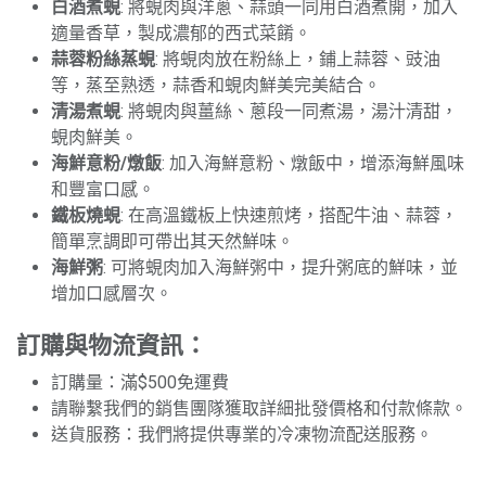
白酒煮蜆
: 將蜆肉與洋蔥、蒜頭一同用白酒煮開，加入
適量香草，製成濃郁的西式菜餚。
蒜蓉粉絲蒸蜆
: 將蜆肉放在粉絲上，鋪上蒜蓉、豉油
等，蒸至熟透，蒜香和蜆肉鮮美完美結合。
清湯煮蜆
: 將蜆肉與薑絲、蔥段一同煮湯，湯汁清甜，
蜆肉鮮美。
海鮮意粉/燉飯
: 加入海鮮意粉、燉飯中，增添海鮮風味
和豐富口感。
鐵板燒蜆
: 在高溫鐵板上快速煎烤，搭配牛油、蒜蓉，
簡單烹調即可帶出其天然鮮味。
海鮮粥
: 可將蜆肉加入海鮮粥中，提升粥底的鮮味，並
增加口感層次。
訂購與物流資訊：
訂購量：滿$500免運費
請聯繫我們的銷售團隊獲取詳細批發價格和付款條款。
送貨服務：我們將提供專業的冷凍物流配送服務。