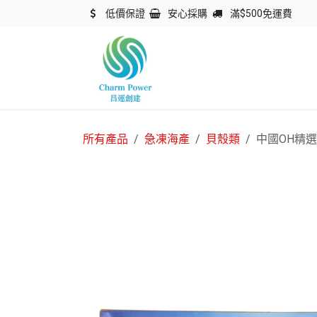
跳至內容
低價保證
安心採購
滿$500免運費
主頁
關於我們
產品
所有產品
急凍海產
貝殼類
中國OH精選禮