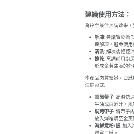
建議使用方法：
為達至最佳烹調效果，
解凍
: 建議置於
速解凍。避免使用
清洗
: 解凍後輕
擦乾
: 烹調前用
形成金黃焦脆的外
本產品肉質細嫩，口感
海鮮菜式:
香煎帶子
: 高溫
牛油或白酒汁，風
焗烤帶子
: 將帶
放入烤箱焗至金黃
海鮮意粉/飯
: 加
豐富口感。