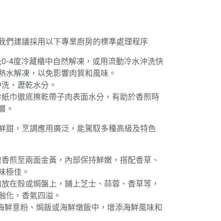
我們建議採用以下專業廚房的標準處理程序:
攝氏0-4度冷藏櫃中自然解凍，或用流動冷水沖洗快
熱水解凍，以免影響肉質和風味。
輕沖洗，瀝乾水分。
廚房紙巾徹底擦乾帶子肉表面水分，有助於香煎時
層。
鮮甜，烹調應用廣泛，能駕馭多種高級及特色
快速香煎至兩面金黃，內部保持鮮嫩，搭配香草、
味極佳。
子肉放在殼或焗盤上，鋪上芝士、蒜蓉、香草等，
融化，香氣四溢。
入海鮮意粉、焗飯或海鮮燉飯中，增添海鮮風味和