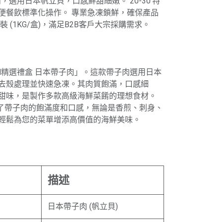
，選用日本帆立貝，口感鮮甜細嫩。 20-30'特
便餐飲標準化操作。 專業急凍鎖鮮，確保產品
 (1KG/盒)，滿足B2B客戶大宗採購需求。
H精選禮盒 日本帶子肉」。這款帶子肉選用日本
去殼處理並快速急凍。其肉質飽滿，口感細
甜味，是製作多款高級海鮮菜餚的理想食材。
保證了帶子肉的飽滿度和口感，無論是香煎、刺身、
輕鬆為您的菜單增添高價值的海鮮美味。
描述
日本帶子肉 (帆立貝)