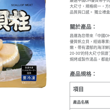
嚴選中國OH優質帶子肉
大尺寸，規格統一，方
品質與口感。 獨立禮盒裝
關於產品：
昌運為您帶來「中國O
優質帆立貝，經過專業
嫩，帶有濃郁的海洋鮮
20-30'的特大尺寸
焗烤或製作湯品，都能
產品規格：
項目
產品名稱