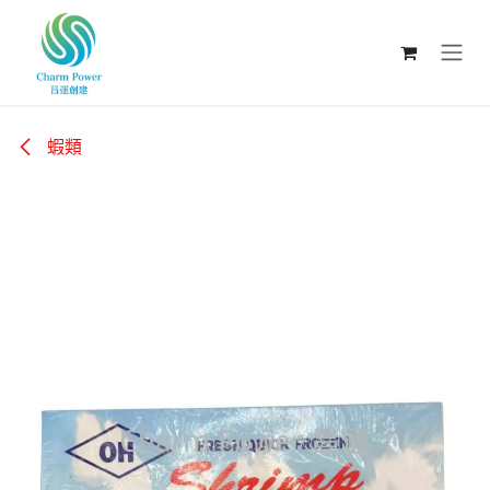
跳至內容
蝦類