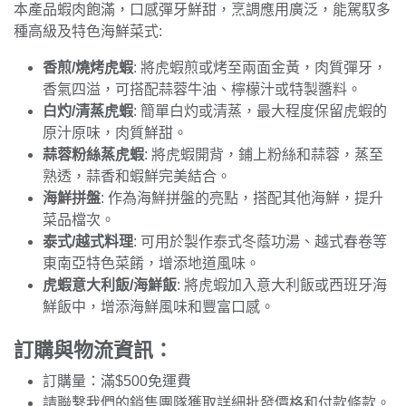
本產品蝦肉飽滿，口感彈牙鮮甜，烹調應用廣泛，能駕馭多
種高級及特色海鮮菜式:
香煎/燒烤虎蝦
: 將虎蝦煎或烤至兩面金黃，肉質彈牙，
香氣四溢，可搭配蒜蓉牛油、檸檬汁或特製醬料。
白灼/清蒸虎蝦
: 簡單白灼或清蒸，最大程度保留虎蝦的
原汁原味，肉質鮮甜。
蒜蓉粉絲蒸虎蝦
: 將虎蝦開背，鋪上粉絲和蒜蓉，蒸至
熟透，蒜香和蝦鮮完美結合。
海鮮拼盤
: 作為海鮮拼盤的亮點，搭配其他海鮮，提升
菜品檔次。
泰式/越式料理
: 可用於製作泰式冬蔭功湯、越式春卷等
東南亞特色菜餚，增添地道風味。
虎蝦意大利飯/海鮮飯
: 將虎蝦加入意大利飯或西班牙海
鮮飯中，增添海鮮風味和豐富口感。
訂購與物流資訊：
訂購量：滿$500免運費
請聯繫我們的銷售團隊獲取詳細批發價格和付款條款。