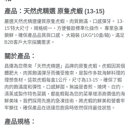
產品：天然虎精選 原隻虎蝦 (13-15)
嚴選天然虎精選優質原隻虎蝦，肉質飽滿，口感彈牙。 13-
15'特大尺寸，規格統一，方便餐飲標準化操作。 專業急凍
鎖鮮，確保產品品質與口感。 大箱裝 (1KG*10盒/箱)，滿足
B2B客戶大宗採購需求。
關於產品：
昌運為您帶來「天然虎精選」品牌的原隻虎蝦。虎蝦因其個
體肥大、肉質飽滿彈牙而備受推崇，是製作多款海鮮料理的
理想食材。這款虎蝦每盒1公斤，尺寸為13-15'，確保了蝦
肉的飽滿度和彈性，口感鮮甜。無論是香煎、燒烤、白灼、
清蒸或製作特色菜餚，都能輕鬆為您的菜單增添高價值的海
鮮美味。我們採用先進的急凍技術，將虎蝦的鮮美和營養牢
牢鎖住，確保產品在送達您廚房時依然保持最佳狀態。
產品規格：