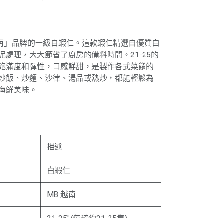
越南」品牌的一級白蝦仁。這款蝦仁精選自優質白
處理，大大節省了廚房的備料時間。21-25的
飽滿度和彈性，口感鮮甜，是製作各式菜餚的
炒飯、炒麵、沙律、湯品或熱炒，都能輕鬆為
海鮮美味。
描述
白蝦仁
MB 越南