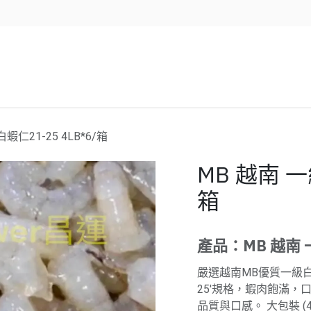
企業服務
資源/新聞
聯絡我們
蝦仁21-25 4LB*6/箱
MB 越南 一
箱
產品：MB 越南 一
嚴選越南MB優質一級白
25'規格，蝦肉飽滿，
品質與口感。 大包裝 (