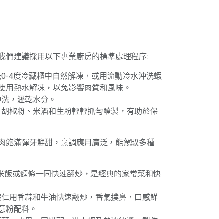
我們建議採用以下專業廚房的標準處理程序:
攝氏0-4度冷藏櫃中自然解凍，或用流動冷水沖洗蝦
使用熱水解凍，以免影響肉質和風味。
輕沖洗，瀝乾水分。
鹽、胡椒粉、米酒和生粉輕輕抓勻醃製，有助於保
肉飽滿彈牙鮮甜，烹調應用廣泛，能駕馭多種
與米飯或麵條一同快速翻炒，是經典的家常菜和快
將蝦仁用香蒜和牛油快速翻炒，香氣撲鼻，口感鮮
意粉配料。