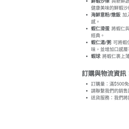
鮮蝦沙律
: 與新
健康美味的鮮蝦沙
海鮮意粉/燉飯
: 
感。
蝦仁滑蛋
: 將蝦
經典。
蝦仁湯/粥
: 可將
味，並增加口感層
蝦球
: 將蝦仁裹
訂購與物流資訊
訂購量：滿$500
請聯繫我們的銷售
送貨服務：我們將