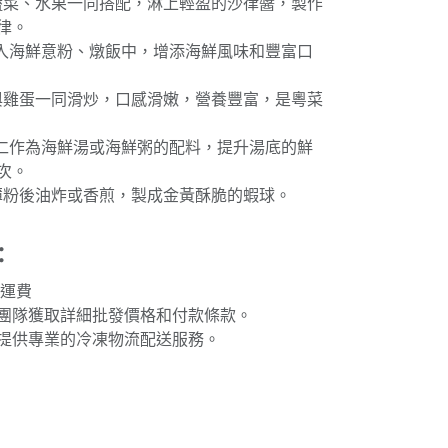
鮮蔬菜、水果一同搭配，淋上輕盈的沙律醬，製作
律。
加入海鮮意粉、燉飯中，增添海鮮風味和豐富口
仁與雞蛋一同滑炒，口感滑嫩，營養豐富，是粵菜
蝦仁作為海鮮湯或海鮮粥的配料，提升湯底的鮮
次。
上薄粉後油炸或香煎，製成金黃酥脆的蝦球。
：
免運費
團隊獲取詳細批發價格和付款條款。
提供專業的冷凍物流配送服務。