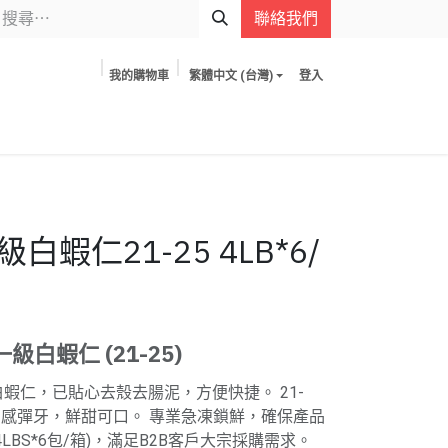
聯絡我們
我的購物車
繁體中文 (台灣)
登入
級白蝦仁21-25 4LB*6/
級白蝦仁 (21-25)
蝦仁，已貼心去殼去腸泥，方便快捷。 21-
口感彈牙，鮮甜可口。 專業急凍鎖鮮，確保產品
4LBS*6包/箱)，滿足B2B客戶大宗採購需求。