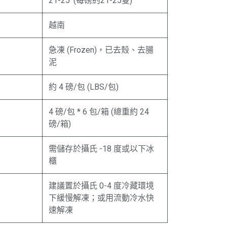
21-25' (每磅約21-25隻)
越南
急凍 (Frozen)，已去殼、去腸
泥
約 4 磅/包 (LBS/包)
4 磅/包 * 6 包/箱 (總重約 24
磅/箱)
需儲存於攝氏 -18 度或以下冰
櫃
建議置於攝氏 0-4 度冷藏環境
下緩慢解凍；或用流動冷水快
速解凍