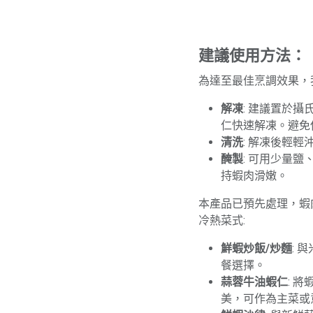
建議使用方法：
為達至最佳烹調效果，
解凍
: 建議置於
仁快速解凍。避免
清洗
: 解凍後輕
醃製
: 可用少量
持蝦肉滑嫩。
本產品已預先處理，蝦
冷熱菜式:
鮮蝦炒飯/炒麵
: 
餐選擇。
蒜蓉牛油蝦仁
: 
美，可作為主菜或