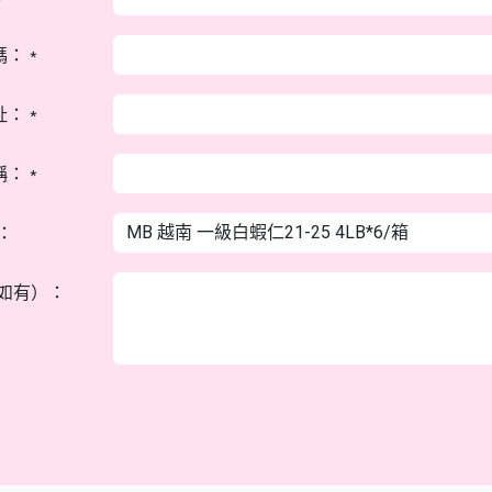
碼：
*
址：
*
稱：
*
：
如有）：