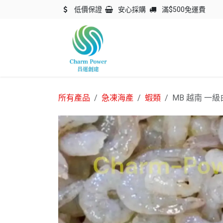
跳至內容
低價保證
安心採購
滿$500免運費
主頁
關於我們
產品
所有產品
急凍海產
蝦類
MB 越南 一級白