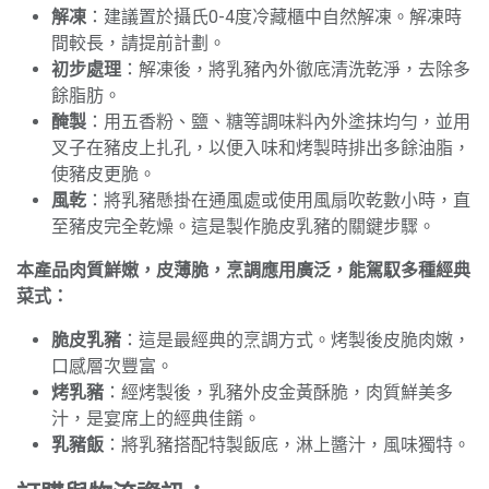
解凍
：建議置於攝氏0-4度冷藏櫃中自然解凍。解凍時
間較長，請提前計劃。
初步處理
：解凍後，將乳豬內外徹底清洗乾淨，去除多
餘脂肪。
醃製
：用五香粉、鹽、糖等調味料內外塗抹均勻，並用
叉子在豬皮上扎孔，以便入味和烤製時排出多餘油脂，
使豬皮更脆。
風乾
：將乳豬懸掛在通風處或使用風扇吹乾數小時，直
至豬皮完全乾燥。這是製作脆皮乳豬的關鍵步驟。
本產品肉質鮮嫩，皮薄脆，烹調應用廣泛，能駕馭多種經典
菜式：
脆皮乳豬
：這是最經典的烹調方式。烤製後皮脆肉嫩，
口感層次豐富。
烤乳豬
：經烤製後，乳豬外皮金黃酥脆，肉質鮮美多
汁，是宴席上的經典佳餚。
乳豬飯
：將乳豬搭配特製飯底，淋上醬汁，風味獨特。