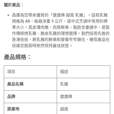
關於產品：
昌運為您帶來優質的「健康牌 越南 乳豬」。這款乳豬
規格為 A8，每箱淨重 9 公斤，是中式烹調中常用的標
準大小。其皮薄肉嫩，肉質鮮美，脂肪含量適中，是製
作傳統烤乳豬、脆皮乳豬的理想選擇。我們採用先進的
急凍技術，將乳豬的鮮美和營養牢牢鎖住，確保產品在
送達您廚房時依然保持最佳狀態。
產品規格：
項目
描述
產品名稱
乳豬
品牌
健康牌
原產地
越南