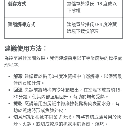
儲存方式
需儲存於攝氏 -18 度或以
下冰櫃
建議解凍方式
建議置於攝氏 0-4 度冷藏
環境下緩慢解凍
建議使用方法：
為達至最佳烹調效果，我們建議採用以下專業廚房的標準處
理程序:
解凍
: 建議置於攝氏0-4度冷藏櫃中自然解凍，以保留最
佳肉質和汁液。
回溫
: 烹調前將豬梅肉從冰箱取出，在室溫下放置約15-
30分鐘，使其內部溫度回升，有助於均勻受熱。
擦乾
: 烹調前用廚房紙巾徹底擦乾豬梅肉表面水分，有
助於煎烤時形成焦脆外皮。
切片/切扒
: 根據不同菜式需求，可將其切成薄片用於快
炒、火鍋，或切成較厚的扒狀用於香煎、燒烤。