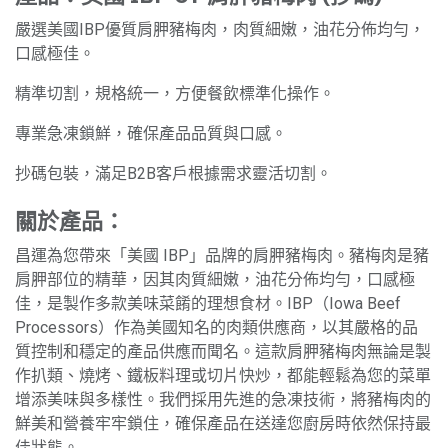
嚴選美國IBP優質肩胛豬梅肉，肉質細嫩，油花分佈均勻，
口感極佳。
精準切割，規格統一，方便餐飲標準化操作。
專業急凍鎖鮮，確保產品品質與口感。
抄碼包裝，滿足B2B客戶根據需求靈活切割。
關於產品：
昌運為您帶來「美國 IBP」品牌的肩胛豬梅肉。豬梅肉是豬
肩胛部位的精華，因其肉質細嫩，油花分佈均勻，口感極
佳，是製作多款美味菜餚的理想食材。IBP（Iowa Beef
Processors）作為美國知名的肉類供應商，以其嚴格的品
質控制和穩定的產品供應而聞名。這款肩胛豬梅肉無論是製
作扒類、燒烤、鐵板料理或切片快炒，都能輕鬆為您的菜單
增添美味與多樣性。我們採用先進的急凍技術，將豬梅肉的
鮮美和營養牢牢鎖住，確保產品在送達您廚房時依然保持最
佳狀態。