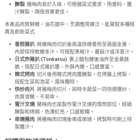
醃製
: 豬梅肉易於入味，可根據菜式需求，用香料、醬
汁醃製，隔夜效果更佳。
本產品肉質鮮嫩，油花適中，烹調應用廣泛，能駕馭多種經
典及創新菜式:
香煎豬扒
: 將豬梅肉切扒後高溫快速香煎至兩面金黃，
內部保持軟嫩多汁，可搭配黑椒汁、蘑菇汁或洋蔥汁。
日式炸豬扒 (Tonkatsu)
: 裹上麵包糠後油炸至金黃酥
脆，搭配日式豬扒醬，外酥內嫩，口感豐富。
韓式烤肉
: 切片後用韓式烤肉醬醃製，在烤盤上烤製，
搭配生菜和泡菜，風味獨特。
快炒肉片
: 將豬梅肉切片，與時令蔬菜一同快速爆炒，
肉質滑嫩，不易柴。
蜜汁叉燒
: 豬梅肉也是製作蜜汁叉燒的理想部位，經過
醃製和烤焗，色澤紅亮，口感軟糯。
串燒豬肉
: 將豬梅肉切塊後串成串燒，烤製時可刷上特
製醬汁。