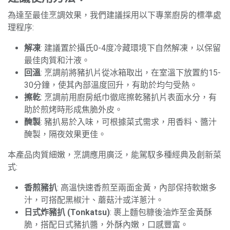
為達至最佳烹調效果，我們建議採用以下專業廚房的標準處
理程序:
解凍
: 建議置於攝氏0-4度冷藏環境下自然解凍，以保留
最佳肉質和汁液。
回溫
: 烹調前將豬扒片從冰箱取出，在室溫下放置約15-
30分鐘，使其內部溫度回升，有助於均勻受熱。
擦乾
: 烹調前用廚房紙巾徹底擦乾豬扒片表面水分，有
助於煎烤時形成焦脆外皮。
醃製
: 豬扒易於入味，可根據菜式需求，用香料、醬汁
醃製，隔夜效果更佳。
本產品肉質細嫩，烹調應用廣泛，能駕馭多種經典及創新菜
式:
香煎豬扒
: 高溫快速香煎至兩面金黃，內部保持軟嫩多
汁，可搭配黑椒汁、蘑菇汁或洋蔥汁。
日式炸豬扒 (Tonkatsu)
: 裹上麵包糠後油炸至金黃酥
脆，搭配日式豬扒醬，外酥內嫩，口感豐富。