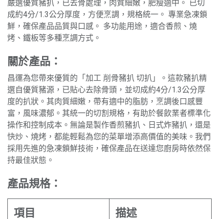
嚴選優質豬扒，已去骨處理，肉質細嫩，肥瘦適中。 已切
成約4分/1.3公分厚度，方便烹調，規格統一。 專業急凍鎖
鮮，確保產品品質與口感。 多功能用途，適合香煎、燒
烤、鐵板等多種烹調方式。
關於產品：
昌運為您帶來優質的「加工 削骨豬扒 切扒」。這款豬扒精
選自優質豬源，已貼心去除骨頭，並切成約4分/1.3公分厚
度的扒狀。其肉質細嫩，帶有適中的脂肪，烹調後口感豐
富，風味濃郁。其統一的切割規格，有助於餐飲業者標準化
操作和控制成本。無論是製作香煎豬扒、日式炸豬扒，還是
快炒、燒烤，都能輕鬆為您的菜單增添高價值的美味。我們
採用先進的急凍鎖鮮技術，確保產品在送達您廚房時依然保
持最佳狀態。
產品規格：
項目
描述