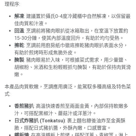
理程序:
解凍
: 建議置於攝氏0-4度冷藏櫃中自然解凍，以保留最
佳肉質和汁液。
回溫
: 烹調前將豬肉眼扒從冰箱取出，在室溫下放置約
15-30分鐘，使其內部溫度回升，有助於均勻受熱。
擦乾
: 烹調前用廚房紙巾徹底擦乾豬肉眼扒表面水分，
有助於煎烤時形成焦脆外皮。
醃製
: 豬肉眼易於入味，可根據菜式需求，用少量鹽、
胡椒粉、米酒和生粉輕輕抓勻醃製，有助於保持肉質滑
嫩。
本產品肉質軟嫩，烹調應用廣泛，能駕馭多種高級及特色菜
式:
香煎豬扒
: 高溫快速香煎至兩面金黃，內部保持軟嫩多
汁，可搭配黑椒汁、蘑菇汁或洋蔥汁。
日式炸豬扒 (Tonkatsu)
: 裹上麵包糠後油炸至金黃酥
脆，搭配日式豬扒醬，外酥內嫩，口感豐富。
鐵板燒
: 在高溫鐵板上煎烤，搭配洋蔥、青椒等，淋上