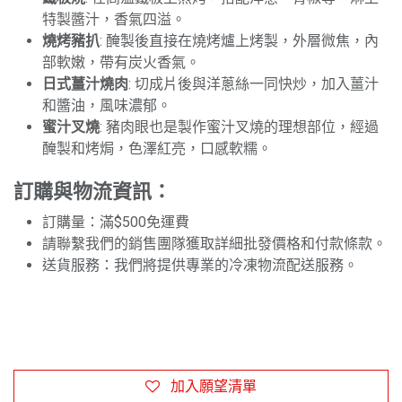
特製醬汁，香氣四溢。
燒烤豬扒
: 醃製後直接在燒烤爐上烤製，外層微焦，內
部軟嫩，帶有炭火香氣。
日式薑汁燒肉
: 切成片後與洋蔥絲一同快炒，加入薑汁
和醬油，風味濃郁。
蜜汁叉燒
: 豬肉眼也是製作蜜汁叉燒的理想部位，經過
醃製和烤焗，色澤紅亮，口感軟糯。
訂購與物流資訊：
訂購量：滿$500免運費
請聯繫我們的銷售團隊獲取詳細批發價格和付款條款。
送貨服務：我們將提供專業的冷凍物流配送服務。
加入願望清單