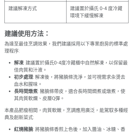
建議解凍方式
建議置於攝氏 0-4 度冷藏
環境下緩慢解凍
建議使用方法：
為達至最佳烹調效果，我們建議採用以下專業廚房的標準處
理程序:
解凍
: 建議置於攝氏0-4度冷藏櫃中自然解凍，以保留最
佳肉質和汁液。
初步處理
: 解凍後，將豬腩條洗淨，並可視需求汆燙去
血水和腥味。
長時間燉煮
: 豬腩條帶皮，適合長時間燜煮或燉煮，使
其肉質軟爛、皮層Q彈。
本產品肥瘦相間，肉質軟嫩，烹調應用廣泛，能駕馭多種經
典及創新菜式:
紅燒豬腩
: 將豬腩條香煎上色後，加入醬油、冰糖、香