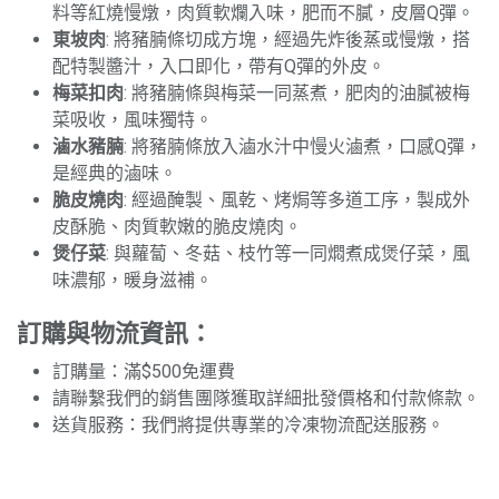
料等紅燒慢燉，肉質軟爛入味，肥而不膩，皮層Q彈。
東坡肉
: 將豬腩條切成方塊，經過先炸後蒸或慢燉，搭
配特製醬汁，入口即化，帶有Q彈的外皮。
梅菜扣肉
: 將豬腩條與梅菜一同蒸煮，肥肉的油膩被梅
菜吸收，風味獨特。
滷水豬腩
: 將豬腩條放入滷水汁中慢火滷煮，口感Q彈，
是經典的滷味。
脆皮燒肉
: 經過醃製、風乾、烤焗等多道工序，製成外
皮酥脆、肉質軟嫩的脆皮燒肉。
煲仔菜
: 與蘿蔔、冬菇、枝竹等一同燜煮成煲仔菜，風
味濃郁，暖身滋補。
訂購與物流資訊：
訂購量：滿$500免運費
請聯繫我們的銷售團隊獲取詳細批發價格和付款條款。
送貨服務：我們將提供專業的冷凍物流配送服務。