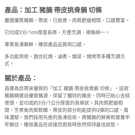
產品：加工 豬腩 帶皮挑骨腩 切條
嚴選優質豬腩，帶皮，已挑骨，肉質肥瘦相間，口感豐富。
已切成3分/1cm厚度長條，方便烹調，規格統一。
專業急凍鎖鮮，確保產品品質與口感。
多功能用途，適合紅燒、滷煮、燉菜、燒烤等多種烹調方
式。
關於產品：
昌運為您帶來優質的「加工 豬腩 帶皮挑骨腩 切條」。這款
豬腩精選自優質豬源，保留了獨特的豬皮，同時已貼心去除
骨頭，並切成約3分/1公分厚度的長條狀。其肉質肥瘦相
間，烹煮後肉質軟嫩，帶皮的部分則能提供Q彈的口感，風
味濃郁。我們採用先進的急凍技術，將豬腩的鮮美和營養牢
牢鎖住，確保產品在送達您廚房時依然保持最佳狀態。