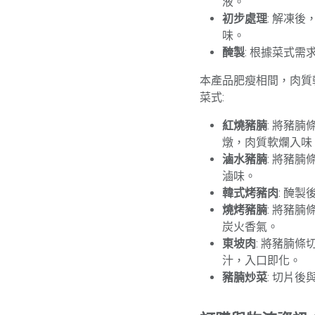
液。
初步處理
: 解凍
味。
醃製
: 根據菜式
本產品肥瘦相間，肉質
菜式:
紅燒豬腩
: 將豬
燉，肉質軟爛入味
滷水豬腩
: 將豬
滷味。
韓式烤豬肉
: 醃
燒烤豬腩
: 將豬
炭火香氣。
東坡肉
: 將豬腩
汁，入口即化。
豬腩炒菜
: 切片