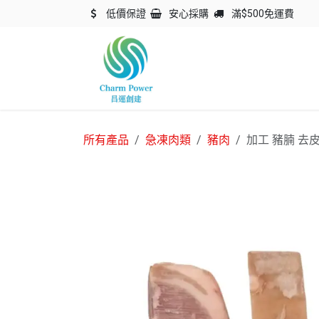
跳至內容
低價保證
安心採購
滿$500免運費
主頁
關於我們
產品
所有產品
急凍肉類
豬肉
加工 豬腩 去皮