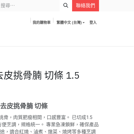
聯絡我們
我的購物車
繁體中文 (台灣)
登入
去皮挑骨腩 切條 1.5
 去皮挑骨腩 切條
骨，肉質肥瘦相間，口感豐富。 已切成1.5
條，方便烹調，規格統一。 專業急凍鎖鮮，確保產品
用途，適合紅燒、滷煮、燉菜、燒烤等多種烹調