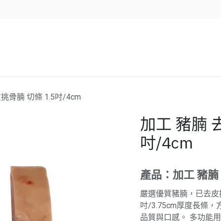
企業服務
資源/新聞
聯絡我們
挑骨腩 切條 1.5吋/4cm
加工 豬腩 
吋/4cm
產品：加工 豬腩
嚴選優質豬腩，已去皮挑
吋/3.75cm厚度長
品質與口感。 多功能