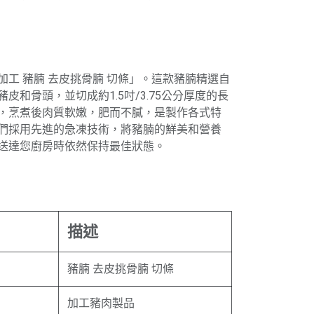
工 豬腩 去皮挑骨腩 切條」。這款豬腩精選自
皮和骨頭，並切成約1.5吋/3.75公分厚度的長
，烹煮後肉質軟嫩，肥而不膩，是製作各式特
們採用先進的急凍技術，將豬腩的鮮美和營養
送達您廚房時依然保持最佳狀態。
描述
豬腩 去皮挑骨腩 切條
加工豬肉製品