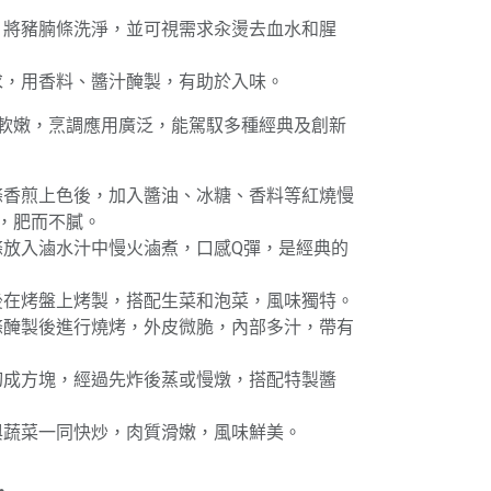
後，將豬腩條洗淨，並可視需求汆燙去血水和腥
需求，用香料、醬汁醃製，有助於入味。
軟嫩，烹調應用廣泛，能駕馭多種經典及創新
腩條香煎上色後，加入醬油、冰糖、香料等紅燒慢
，肥而不膩。
腩條放入滷水汁中慢火滷煮，口感Q彈，是經典的
製後在烤盤上烤製，搭配生菜和泡菜，風味獨特。
腩條醃製後進行燒烤，外皮微脆，內部多汁，帶有
條切成方塊，經過先炸後蒸或慢燉，搭配特製醬
後與蔬菜一同快炒，肉質滑嫩，風味鮮美。