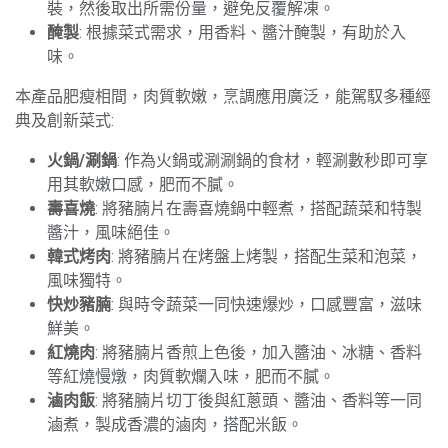
裝，然後取出所需份量，避免反覆解凍。
醃製
: 根據菜式需求，用香料、醬汁醃製，有助於入
味。
本產品肥瘦相間，肉質軟嫩，烹調應用廣泛，能駕馭多種經
典及創新菜式:
火鍋/涮鍋
: 作為火鍋或涮涮鍋的食材，輕涮數秒即可享
用其軟嫩口感，肥而不膩。
壽喜燒
: 將豬腩片在壽喜燒鍋中輕煮，搭配蔬菜和特製
醬汁，風味絕佳。
韓式烤肉
: 將豬腩片在烤盤上烤製，搭配生菜和泡菜，
風味獨特。
快炒豬腩
: 與時令蔬菜一同快速爆炒，口感豐富，滋味
鮮美。
紅燒肉
: 將豬腩片香煎上色後，加入醬油、冰糖、香料
等紅燒慢燉，肉質軟爛入味，肥而不膩。
滷肉飯
: 將豬腩片切丁後與紅蔥頭、醬油、香料等一同
滷煮，製成香濃的滷肉，搭配米飯。