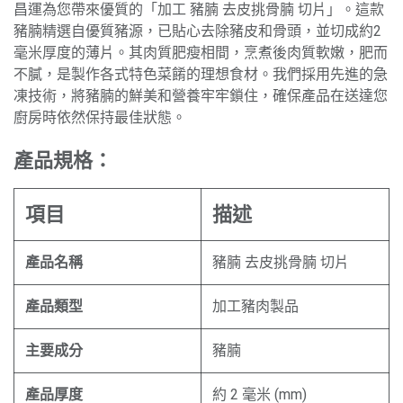
昌運為您帶來優質的「加工 豬腩 去皮挑骨腩 切片」。這款
豬腩精選自優質豬源，已貼心去除豬皮和骨頭，並切成約2
毫米厚度的薄片。其肉質肥瘦相間，烹煮後肉質軟嫩，肥而
不膩，是製作各式特色菜餚的理想食材。我們採用先進的急
凍技術，將豬腩的鮮美和營養牢牢鎖住，確保產品在送達您
廚房時依然保持最佳狀態。
產品規格：
項目
描述
產品名稱
豬腩 去皮挑骨腩 切片
產品類型
加工豬肉製品
主要成分
豬腩
產品厚度
約 2 毫米 (mm)