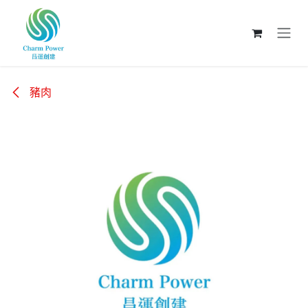
跳至內容
豬肉