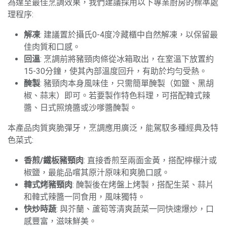
為達至最佳烹調效果，我們建議採用以下專業廚房的標準處
理程序:
解凍
: 建議置於攝氏0-4度冷藏櫃中自然解凍，以保留最
佳肉質和口感。
回溫
: 烹調前將豬頸肉條從冰箱取出，在室溫下放置約
15-30分鐘，使其內部溫度回升，有助於均勻受熱。
醃製
: 豬頸肉本身風味佳，只需簡單醃製（如鹽、黑胡
椒、蒜末）即可。若要製作特色料理，可搭配韓式辣
醬、日式照燒醬或沙嗲醬醃製。
本產品肉質爽脆彈牙，烹調應用廣泛，能駕馭多種經典及特
色菜式:
香煎/鐵板豬頸肉
: 直接香煎至兩面金黃，搭配檸檬汁或
椒鹽，最能品嚐其原汁原味和爽脆口感。
韓式烤豬頸肉
: 醃製後在烤盤上烤製，搭配生菜、蒜片
和韓式辣醬一同食用，風味獨特。
快炒時蔬
: 與芥蘭、蘆筍等清爽蔬菜一同快速爆炒，口
感豐富，滋味鮮美。