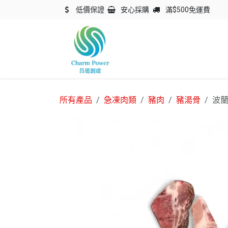
跳至內容
低價保證
安心採購
滿$500免運費
主頁
關於我們
產品
所有產品
急凍肉類
豬肉
豬湯骨
波蘭