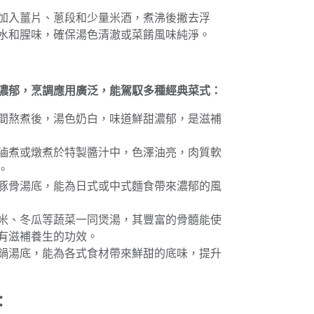
加入薑片、蔥段和少量米酒，煮沸後撇去浮
水和腥味，確保湯色清澈或菜餚風味純淨。
濃郁，烹調應用廣泛，能駕馭多種經典菜式：
間熬煮後，湯色奶白，味道鮮甜濃郁，是滋補
滷煮或燉煮於特製醬汁中，色澤油亮，肉質軟
。
豚骨湯底，能為日式或中式麵食帶來濃郁的風
米、冬瓜等蔬菜一同煲湯，其豐富的骨髓能使
有滋補養生的功效。
鍋湯底，能為各式食材帶來鮮甜的底味，提升
：