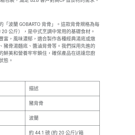
箱包裝，滿足 B2B 客戶對高CP值食材的需求。
「波蘭 GOBARTO 背骨」。這款背骨規格為每
（約 20 公斤），是中式烹調中常用的基礎食材。
豐富，風味濃郁，適合製作各種經典湯底或燉
、豬骨湯麵底、醬滷背骨等。我們採用先進的
的鮮美和營養牢牢鎖住，確保產品在送達您廚
狀態。
描述
豬背骨
波蘭
約 44.1 磅 (約 20 公斤)/箱