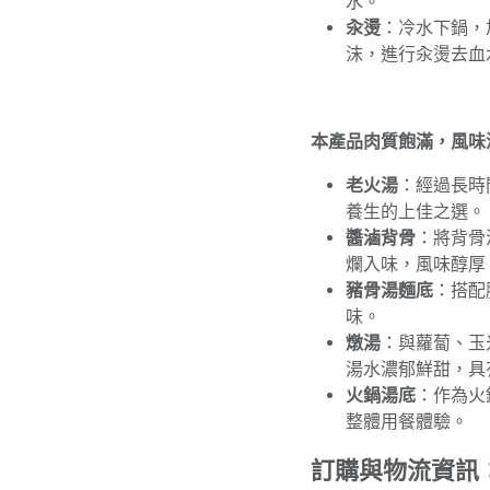
水。
汆燙
：冷水下鍋，
沫，進行汆燙去血
本產品肉質飽滿，風味
老火湯
：經過長時
養生的上佳之選。
醬滷背骨
：將背骨
爛入味，風味醇厚
豬骨湯麵底
：搭配
味。
燉湯
：與蘿蔔、玉
湯水濃郁鮮甜，具
火鍋湯底
：作為火
整體用餐體驗。
訂購與物流資訊