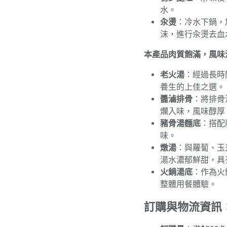
水。
汆燙
：冷水下鍋，
沫，進行汆燙去血
本產品肉質飽滿，風味
老火湯
：經過長時
養生的上佳之選。
醬滷排骨
：將排骨
爛入味，風味醇厚
豬骨湯麵底
：搭配
味。
燉湯
：與蘿蔔、玉
湯水濃郁鮮甜，具
火鍋湯底
：作為火
整體用餐體驗。
訂購與物流資訊