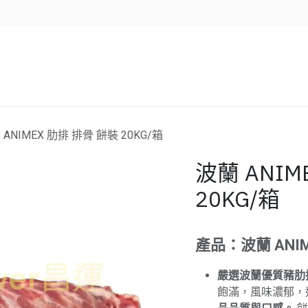
企業服務
資源/新聞
聯絡我們
 ANIMEX 肋排 排骨 餅裝 20KG/箱
波蘭 ANIM
20KG/箱
產品：波蘭 ANIM
嚴選波蘭優質豬肋
飽滿，風味濃郁，