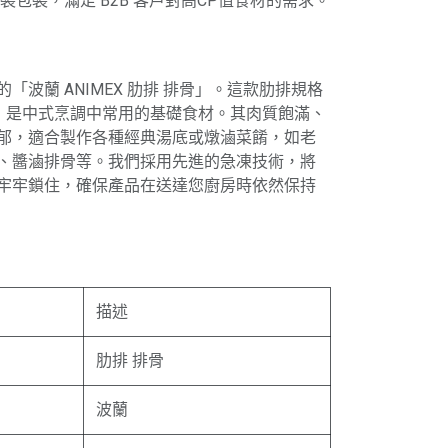
裝包裝，滿足 B2B 客戶對高CP值食材的需求。
「波蘭 ANIMEX 肋排 排骨」。這款肋排規格
公斤，是中式烹調中常用的基礎食材。其肉質飽滿、
郁，適合製作各種經典湯底或燉滷菜餚，如老
、醬滷排骨等。我們採用先進的急凍技術，將
牢牢鎖住，確保產品在送達您廚房時依然保持
描述
肋排 排骨
波蘭