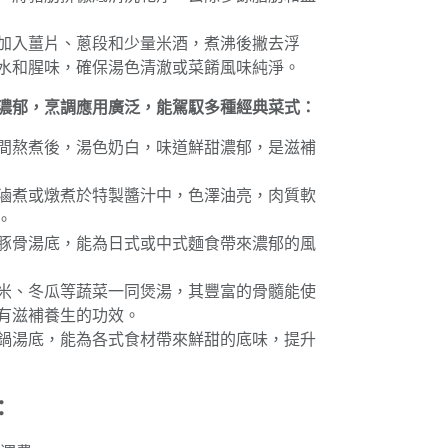
加入薑片、蔥段和少量米酒，煮沸後撇去浮
水和腥味，確保湯色清澈或菜餚風味純淨。
濃郁，烹調應用廣泛，能駕馭多種經典菜式：
間熬煮後，湯色奶白，味道鮮甜濃郁，是滋補
滷煮或燉煮於特製醬汁中，色澤油亮，肉質軟
。
豚骨湯底，能為日式或中式麵食帶來濃郁的風
米、冬瓜等蔬菜一同煲湯，其豐富的骨髓能使
有滋補養生的功效。
鍋湯底，能為各式食材帶來鮮甜的底味，提升
：