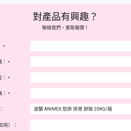
對產品有興趣？
聯絡我們，索取報價！
：
*
碼：
*
址：
*
稱：
*
：
如有）：