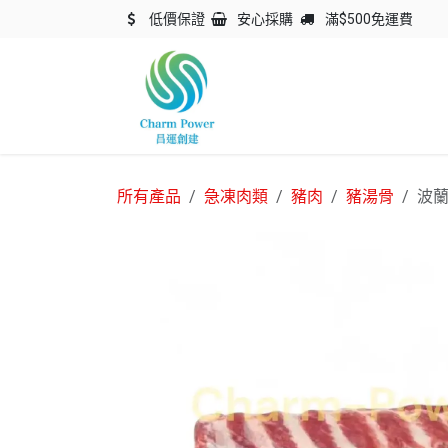
跳至內容
低價保證
安心採購
滿$500免運費
主頁
關於我們
產品
所有產品
急凍肉類
豬肉
豬湯骨
波蘭