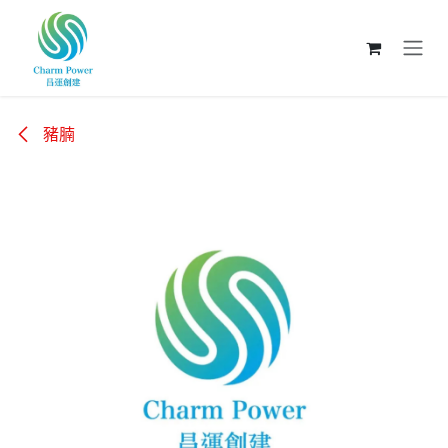
跳至內容
豬腩