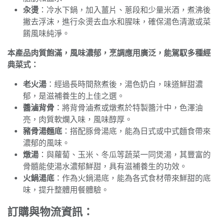
汆燙
：冷水下鍋，加入薑片、蔥段和少量米酒，煮沸後
撇去浮沫，進行汆燙去血水和腥味，確保湯色清澈或菜
餚風味純淨。
本產品肉質飽滿，風味濃郁，烹調應用廣泛，能駕馭多種經
典菜式：
老火湯
：經過長時間熬煮後，湯色奶白，味道鮮甜濃
郁，是滋補養生的上佳之選。
醬滷背骨
：將背骨滷煮或燉煮於特製醬汁中，色澤油
亮，肉質軟爛入味，風味醇厚。
豬骨湯麵底
：搭配豚骨湯底，能為日式或中式麵食帶來
濃郁的風味。
燉湯
：與蘿蔔、玉米、冬瓜等蔬菜一同煲湯，其豐富的
骨髓能使湯水濃郁鮮甜，具有滋補養生的功效。
火鍋湯底
：作為火鍋湯底，能為各式食材帶來鮮甜的底
味，提升整體用餐體驗。
訂購與物流資訊：