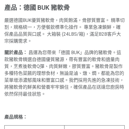
產品：德國 BUK 豬軟骨
嚴選德國BUK優質豬軟骨，肉質飽滿，骨膠質豐富。 精準切
割，規格統一，方便餐飲標準化操作。 專業急凍鎖鮮，確
保產品品質與口感。 大箱裝 (24LBS/箱)，滿足B2B客戶大
宗採購需求。
關於產品：
昌運為您帶來「德國 BUK」品牌的豬軟骨。這
款豬軟骨精選自德國優質豬源，帶有豐富的軟骨和適量肉
質，烹煮後軟骨Q彈、肉質鮮嫩，膠質豐富。豬軟骨是製作
多種特色菜餚的理想食材，無論是滷、燉、燜，都能為您的
菜單增添濃郁風味和豐富口感。我們採用先進的急凍技術，
將豬軟骨的鮮美和營養牢牢鎖住，確保產品在送達您廚房時
依然保持最佳狀態。
產品規格：