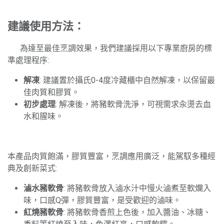
建議使用方法：
​為達至最佳烹調效果，我們建議採用以下專業廚房的標
準處理程序:
解凍
: 建議置於攝氏0-4度冷藏櫃中自然解凍，以保留最
佳肉質和膠質。
初步處理
: 解凍後，將豬軟骨洗淨，可視需求汆燙去血
水和腥味。
本產品肉質飽滿，膠質豐富，烹調應用廣泛，能駕馭多種經
典及創新菜式:
滷水豬軟骨
: 將豬軟骨放入滷水汁中慢火滷煮至軟爛入
味，口感Q彈，膠質豐富，是受歡迎的滷味。
紅燒豬軟骨
: 將豬軟骨香煎上色後，加入醬油、冰糖、