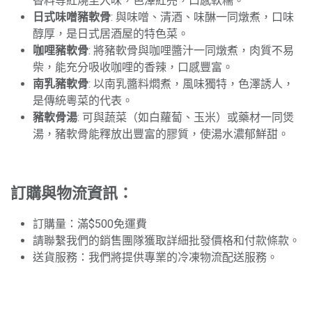
香料等紅燒至入味，色澤紅亮，口感軟糯。
日式味噌豬軟骨
: 與味噌、清酒、味醂一同燉煮，口味
醇厚，是日式居酒屋的特色菜。
咖哩豬軟骨
: 將豬軟骨與咖哩醬汁一同燉煮，肉質不易
柴，能充分吸收咖哩的香辣，口感豐富。
南乳豬軟骨
: 以南乳醬料燜煮，風味獨特，色澤誘人，
是傳統粵菜的代表。
豬軟骨湯
: 可與蔬菜（如白蘿蔔、玉米）或藥材一同煲
湯，豬軟骨能釋放出豐富的膠質，使湯水濃郁鮮甜。
訂購與物流資訊：
訂購量：滿$500免運費
請聯繫我們的銷售團隊獲取詳細批發價格和付款條款。
送貨服務：我們將提供專業的冷凍物流配送服務。