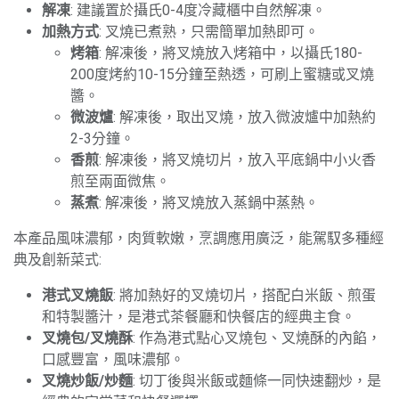
解凍
: 建議置於攝氏0-4度冷藏櫃中自然解凍。
加熱方式
: 叉燒已煮熟，只需簡單加熱即可。
烤箱
: 解凍後，將叉燒放入烤箱中，以攝氏180-
200度烤約10-15分鐘至熱透，可刷上蜜糖或叉燒
醬。
微波爐
: 解凍後，取出叉燒，放入微波爐中加熱約
2-3分鐘。
香煎
: 解凍後，將叉燒切片，放入平底鍋中小火香
煎至兩面微焦。
蒸煮
: 解凍後，將叉燒放入蒸鍋中蒸熱。
本產品風味濃郁，肉質軟嫩，烹調應用廣泛，能駕馭多種經
典及創新菜式:
港式叉燒飯
: 將加熱好的叉燒切片，搭配白米飯、煎蛋
和特製醬汁，是港式茶餐廳和快餐店的經典主食。
叉燒包/叉燒酥
: 作為港式點心叉燒包、叉燒酥的內餡，
口感豐富，風味濃郁。
叉燒炒飯/炒麵
: 切丁後與米飯或麵條一同快速翻炒，是