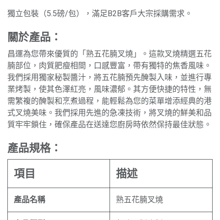
獨立包裝（5.5磅/包），滿足B2B客戶大宗採購需求。
關於產品：
昌運為您帶來優質的「熟五花腩叉燒」。這款叉燒精選五花
腩部位，肉質肥瘦相間，口感豐富，帶有獨特的焦香風味。
我們採用獨家秘製醬汁，將五花腩預先醃製入味，並進行專
業烤製，使其色澤紅亮，風味濃郁。其方便快捷的特性，無
需繁複的醃製和烹煮過程，能輕鬆為您的菜單增添經典的港
式叉燒美味。我們採用先進的急凍技術，將叉燒的鮮美和品
質牢牢鎖住，確保產品在送達您廚房時依然保持最佳狀態。
產品規格：
項目
描述
產品名稱
熟五花腩叉燒