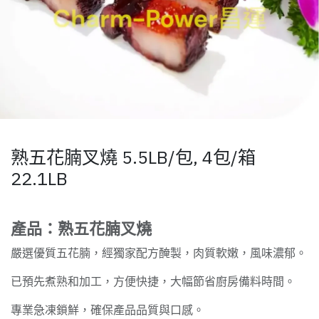
熟五花腩叉燒 5.5LB/包, 4包/箱
22.1LB
產品：熟五花腩叉燒
嚴選優質五花腩，經獨家配方醃製，肉質軟嫩，風味濃郁。
已預先煮熟和加工，方便快捷，大幅節省廚房備料時間。
專業急凍鎖鮮，確保產品品質與口感。