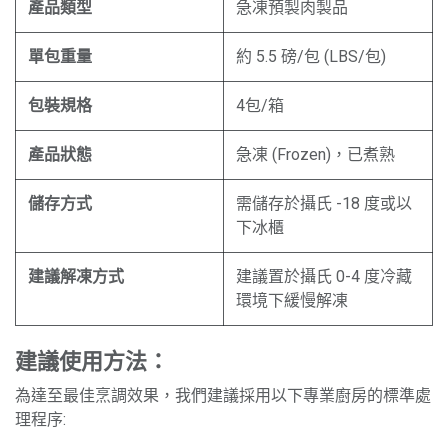
產品類型
急凍預製肉製品
單包重量
約 5.5 磅/包 (LBS/包)
包裝規格
4包/箱
產品狀態
急凍 (Frozen)，已煮熟
儲存方式
需儲存於攝氏 -18 度或以
下冰櫃
建議解凍方式
建議置於攝氏 0-4 度冷藏
環境下緩慢解凍
建議使用方法：
為達至最佳烹調效果，我們建議採用以下專業廚房的標準處
理程序: