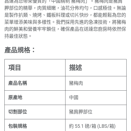
昌運為您帶來優質的「中國精制 豬梅肉」。豬梅肉是豬肩
胛部位的精華，肉質細嫩，油花分佈均勻，口感極佳。無論
是製作扒類、燒烤、鐵板料理或切片快炒，都能輕鬆為您的
菜單增添美味與多樣性。我們採用先進的急凍技術，將豬梅
肉的鮮美和營養牢牢鎖住，確保產品在送達您廚房時依然保
持最佳狀態。
產品規格：
項目
描述
產品名稱
豬梅肉
原產地
中國
切割部位
豬肩胛部位
包裝規格
約 55.1 磅/箱 (LBS/箱)