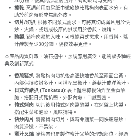
30分鐘，使其內部溫度回升，有助於均勻受熱。
擦乾
: 烹調前用廚房紙巾徹底擦乾豬梅肉表面水分，有
助於煎烤時形成焦脆外皮。
切片/切扒
: 根據不同菜式需求，可將其切成薄片用於快
炒、火鍋，或切成較厚的扒狀用於香煎、燒烤。
醃製
: 豬梅肉易於入味，可根據菜式需求，用香料、醬
汁醃製至少30分鐘，隔夜效果更佳。
本產品肉質鮮嫩，油花適中，烹調應用廣泛，能駕馭多種經
典及創新菜式:
香煎豬扒
: 將豬梅肉切扒後高溫快速香煎至兩面金黃，
內部保持軟嫩多汁，可搭配黑椒汁、蘑菇汁或洋蔥汁。
日式炸豬扒 (Tonkatsu)
: 裹上麵包糠後油炸至金黃酥
脆，搭配日式豬扒醬，外酥內嫩，口感豐富。
韓式烤肉
: 切片後用韓式烤肉醬醃製，在烤盤上烤製，
搭配生菜和泡菜，風味獨特。
快炒肉片
: 將豬梅肉切片，與時令蔬菜一同快速爆炒，
肉質滑嫩，不易柴。
蜜汁叉燒
: 豬梅肉也是製作蜜汁叉燒的理想部位，經過