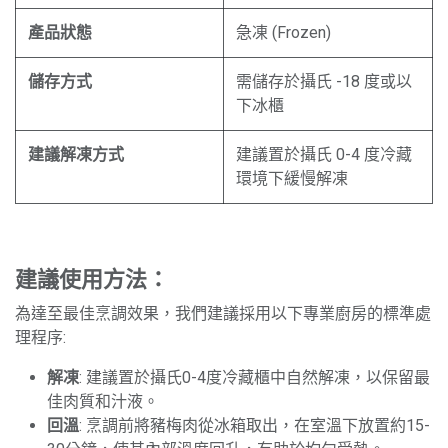
產品狀態
急凍 (Frozen)
儲存方式
需儲存於攝氏 -18 度或以
下冰櫃
建議解凍方式
建議置於攝氏 0-4 度冷藏
環境下緩慢解凍
建議使用方法：
為達至最佳烹調效果，我們建議採用以下專業廚房的標準處
理程序:
解凍
: 建議置於攝氏0-4度冷藏櫃中自然解凍，以保留最
佳肉質和汁液。
回溫
: 烹調前將豬梅肉從冰箱取出，在室溫下放置約15-