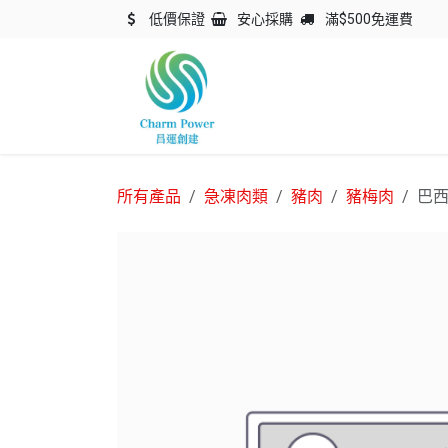
跳至內容
低價保證
安心採購
滿$500免運費
主頁
關於我們
產品
所有產品
急凍肉類
豬肉
豬梅肉
巴西 