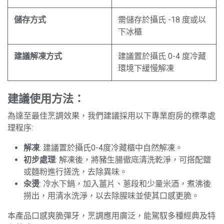
儲存方式
需儲存於攝氏 -18 度或以
下冰櫃
建議解凍方式
建議置於攝氏 0-4 度冷藏
環境下緩慢解凍
建議使用方法：
為達至最佳烹調效果，我們建議採用以下專業廚房的標準處
理程序:
解凍
: 建議置於攝氏0-4度冷藏櫃中自然解凍。
初步處理
: 解凍後，將豬生腸徹底清洗乾淨，可搭配鹽
或麵粉進行搓洗，去除異味。
汆燙
: 冷水下鍋，加入薑片、蔥段和少量米酒，煮沸後
撈出，用清水洗淨，以去除腥味並使其口感更脆。
本產品口感爽脆彈牙，烹調應用廣泛，能駕馭多種經典及特