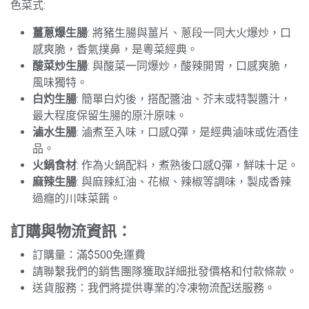
色菜式:
薑蔥爆生腸
: 將豬生腸與薑片、蔥段一同大火爆炒，口
感爽脆，香氣撲鼻，是粵菜經典。
酸菜炒生腸
: 與酸菜一同爆炒，酸辣開胃，口感爽脆，
風味獨特。
白灼生腸
: 簡單白灼後，搭配醬油、芥末或特製醬汁，
最大程度保留生腸的原汁原味。
滷水生腸
: 滷煮至入味，口感Q彈，是經典滷味或佐酒佳
品。
火鍋食材
: 作為火鍋配料，煮熟後口感Q彈，鮮味十足。
麻辣生腸
: 與麻辣紅油、花椒、辣椒等調味，製成香辣
過癮的川味菜餚。
訂購與物流資訊：
訂購量：滿$500免運費
請聯繫我們的銷售團隊獲取詳細批發價格和付款條款。
送貨服務：我們將提供專業的冷凍物流配送服務。