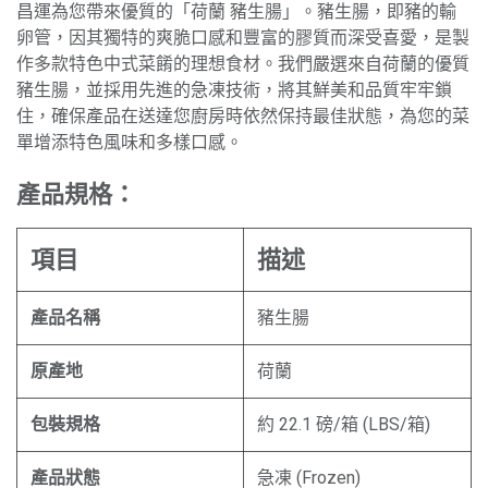
昌運為您帶來優質的「荷蘭 豬生腸」。豬生腸，即豬的輸
卵管，因其獨特的爽脆口感和豐富的膠質而深受喜愛，是製
作多款特色中式菜餚的理想食材。我們嚴選來自荷蘭的優質
豬生腸，並採用先進的急凍技術，將其鮮美和品質牢牢鎖
住，確保產品在送達您廚房時依然保持最佳狀態，為您的菜
單增添特色風味和多樣口感。
產品規格：
項目
描述
產品名稱
豬生腸
原產地
荷蘭
包裝規格
約 22.1 磅/箱 (LBS/箱)
產品狀態
急凍 (Frozen)