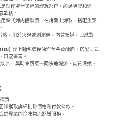
眼也是製作蜜汁叉燒的理想部位，經過醃製和烤
感軟糯。
片後用韓式烤肉醬醃製，在烤盤上烤製，搭配生菜
。
薄片後，用於火鍋或涮涮鍋，肉質細嫩，口感豐
tsu)
: 裹上麵包糠後油炸至金黃酥脆，搭配日式
，口感豐富。
肉眼切片，與時令蔬菜一同快速爆炒，肉質滑嫩，
：
免運費
團隊獲取詳細批發價格和付款條款。
提供專業的冷凍物流配送服務。