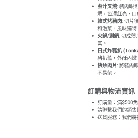
蜜汁叉燒
: 豬肉
焗，色澤紅亮，口
韓式烤豬肉
: 切
和泡菜，風味獨特
火鍋/涮鍋
: 切成
富。
日式炸豬扒 (Tonka
豬扒醬，外酥內嫩
快炒肉片
: 將豬
不易柴。
訂購與物流資訊
訂購量：滿$500
請聯繫我們的銷售
送貨服務：我們將