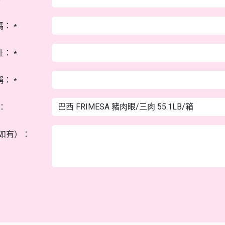
碼：
*
址：
*
稱：
*
：
如有）：