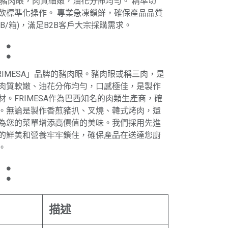
優質豬肉眼，肉質細嫩，油花分佈均勻。 精準切
飲標準化操作。 專業急凍鎖鮮，確保產品品質
1LB/箱)，滿足B2B客戶大宗採購需求。
：
RIMESA」品牌的豬肉眼。豬肉眼或稱三肉，是
肉質軟嫩、油花分佈均勻，口感極佳，是製作
。FRIMESA作為巴西知名的肉類生產商，確
。無論是製作香煎豬扒、叉燒、韓式烤肉，還
為您的菜單增添高價值的美味。我們採用先進
的鮮美和營養牢牢鎖住，確保產品在送達您廚
。
：
描述