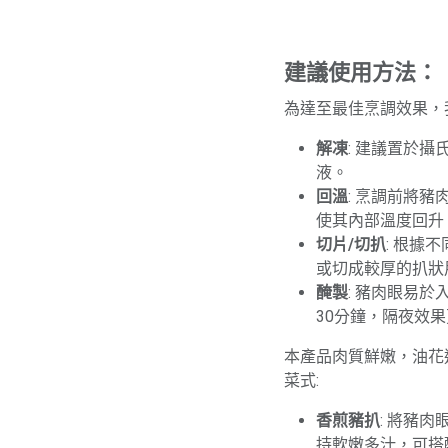
建議使用方法：
為達至最佳烹調效果，
解凍
: 建議置於
液。
回溫
: 烹調前將豬
使其內部溫度回升
切片/切扒
: 根據
或切成較厚的扒狀
醃製
: 豬肉眼易
30分鐘，隔夜效
本產品肉質鮮嫩，油花
菜式:
香煎豬扒
: 將豬
持軟嫩多汁，可搭