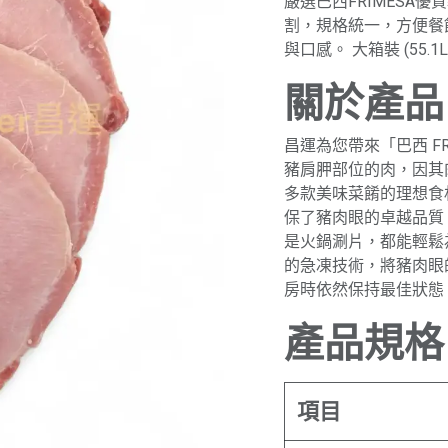
嚴選巴西FRIMESA
割，規格統一，方便餐
與口感。 大箱裝 (55.
關於產品
昌運為您帶來「巴西 F
豬肩胛部位的肉，因其
多款美味菜餚的理想食材
保了豬肉眼的卓越品質
是火鍋涮片，都能輕鬆
的急凍技術，將豬肉眼
房時依然保持最佳狀態
產品規格
項目