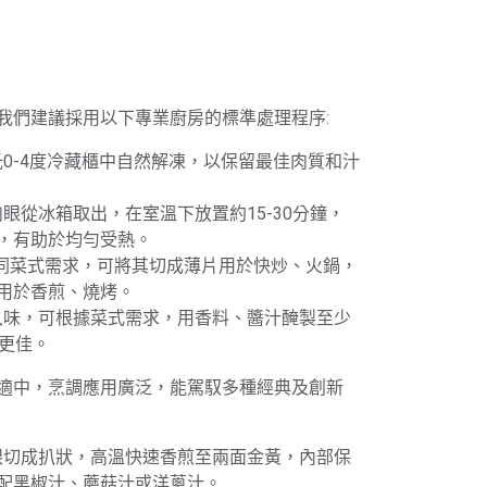
我們建議採用以下專業廚房的標準處理程序:
攝氏0-4度冷藏櫃中自然解凍，以保留最佳肉質和汁
肉眼從冰箱取出，在室溫下放置約15-30分鐘，
，有助於均勻受熱。
不同菜式需求，可將其切成薄片用於快炒、火鍋，
用於香煎、燒烤。
於入味，可根據菜式需求，用香料、醬汁醃製至少
果更佳。
適中，烹調應用廣泛，能駕馭多種經典及創新
肉眼切成扒狀，高溫快速香煎至兩面金黃，內部保
配黑椒汁、蘑菇汁或洋蔥汁。