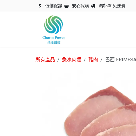
跳至內容
低價保證
安心採購
滿$500免運費
主頁
關於我們
產品
所有產品
急凍肉類
豬肉
巴西 FRIMES