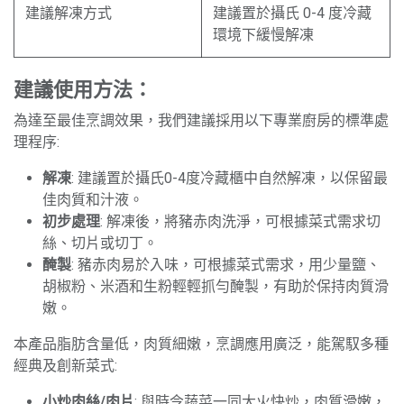
建議解凍方式
建議置於攝氏 0-4 度冷藏
環境下緩慢解凍
建議使用方法：
為達至最佳烹調效果，我們建議採用以下專業廚房的標準處
理程序:
解凍
: 建議置於攝氏0-4度冷藏櫃中自然解凍，以保留最
佳肉質和汁液。
初步處理
: 解凍後，將豬赤肉洗淨，可根據菜式需求切
絲、切片或切丁。
醃製
: 豬赤肉易於入味，可根據菜式需求，用少量鹽、
胡椒粉、米酒和生粉輕輕抓勻醃製，有助於保持肉質滑
嫩。
本產品脂肪含量低，肉質細嫩，烹調應用廣泛，能駕馭多種
經典及創新菜式:
小炒肉絲/肉片
: 與時令蔬菜一同大火快炒，肉質滑嫩，