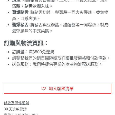
燉湯
: 可將豬舌與白蘿蔔、玉米等一同慢火燉煮，湯汁
清甜，豬舌軟爛入味。
蔥爆豬舌
: 將豬舌切片，與蔥段一同大火爆炒，香氣撲
鼻，口感爽脆。
醬爆豬舌
: 將豬舌與豆瓣醬、甜麵醬等一同爆炒，製成
濃郁風味的中式菜餚。
訂購與物流資訊：
訂購量：滿$500免運費
請聯繫我們的銷售團隊獲取詳細批發價格和付款條款。
送貨服務：我們將提供專業的冷凍物流配送服務。
加入願望清單
條款及條件細則
30 天退款保證