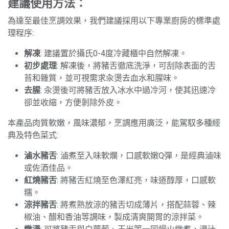
建議使用方法：
為達至最佳烹調效果，我們建議採用以下專業廚房的標準處
理程序:
解凍
: 建議置於攝氏0-4度冷藏櫃中自然解凍。
初步處理
: 解凍後，將豬舌徹底洗淨，可刮除表面的舌
苔和雜質，並可視需求汆燙去血水和腥味。
去腥
: 汆燙後可將豬舌放入冰水中過冷河，使其迅速冷
卻並收縮，方便剝除外皮。
本產品肉質軟嫩，風味濃郁，烹調應用廣泛，能駕馭多種經
典及特色菜式:
滷水豬舌
: 滷煮至入味軟爛，口感軟嫩Q彈，是經典滷味
或佐酒佳品。
紅燒豬舌
: 將豬舌紅燒至色澤紅亮，味道醇厚，口感軟
糯。
涼拌豬舌
: 將煮熟放涼的豬舌切成薄片，搭配蒜蓉、辣
椒油、醋和香油等調味，製成清爽開胃的涼拌菜。