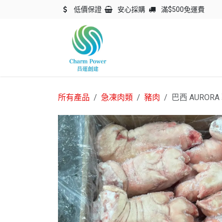
跳至內容
低價保證
安心採購
滿$500免運費
主頁
關於我們
產品
所有產品
急凍肉類
豬肉
巴西 AURORA 