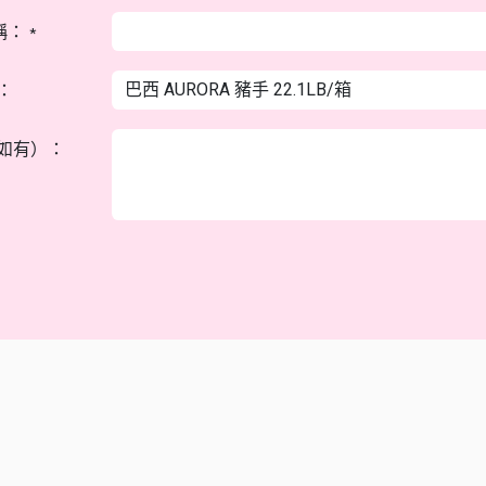
稱：
*
：
如有）：