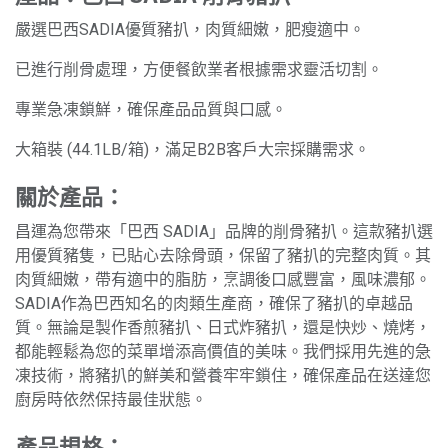
嚴選巴西SADIA優質豬扒，肉質細嫩，肥瘦適中。
已進行削骨處理，方便餐飲業者根據需求靈活切割。
專業急凍鎖鮮，確保產品品質與口感。
大箱裝 (44.1LB/箱)，滿足B2B客戶大宗採購需求。
關於產品：
昌運為您帶來「巴西 SADIA」品牌的削骨豬扒。這款豬扒選
用優質豬隻，已貼心去除骨頭，保留了豬扒的完整肉質。其
肉質細嫩，帶有適中的脂肪，烹調後口感豐富，風味濃郁。
SADIA作為巴西知名的肉類生產商，確保了豬扒的卓越品
質。無論是製作香煎豬扒、日式炸豬扒，還是快炒、燒烤，
都能輕鬆為您的菜單增添高價值的美味。我們採用先進的急
凍技術，將豬扒的鮮美和營養牢牢鎖住，確保產品在送達您
廚房時依然保持最佳狀態。
產品規格：