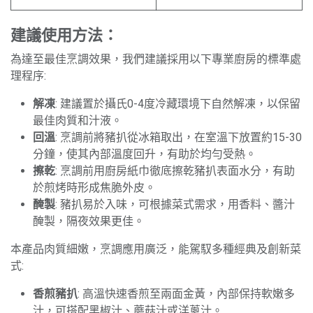
建議使用方法：
為達至最佳烹調效果，我們建議採用以下專業廚房的標準處
理程序:
解凍
: 建議置於攝氏0-4度冷藏環境下自然解凍，以保留
最佳肉質和汁液。
回溫
: 烹調前將豬扒從冰箱取出，在室溫下放置約15-30
分鐘，使其內部溫度回升，有助於均勻受熱。
擦乾
: 烹調前用廚房紙巾徹底擦乾豬扒表面水分，有助
於煎烤時形成焦脆外皮。
醃製
: 豬扒易於入味，可根據菜式需求，用香料、醬汁
醃製，隔夜效果更佳。
本產品肉質細嫩，烹調應用廣泛，能駕馭多種經典及創新菜
式:
香煎豬扒
: 高溫快速香煎至兩面金黃，內部保持軟嫩多
汁，可搭配黑椒汁、蘑菇汁或洋蔥汁。