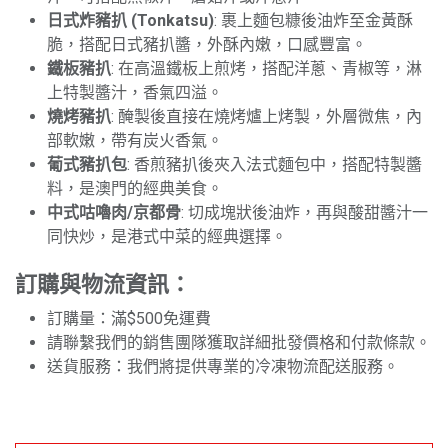
日式炸豬扒 (Tonkatsu)
: 裹上麵包糠後油炸至金黃酥
脆，搭配日式豬扒醬，外酥內嫩，口感豐富。
鐵板豬扒
: 在高溫鐵板上煎烤，搭配洋蔥、青椒等，淋
上特製醬汁，香氣四溢。
燒烤豬扒
: 醃製後直接在燒烤爐上烤製，外層微焦，內
部軟嫩，帶有炭火香氣。
葡式豬扒包
: 香煎豬扒後夾入法式麵包中，搭配特製醬
料，是澳門的經典美食。
中式咕嚕肉/京都骨
: 切成塊狀後油炸，再與酸甜醬汁一
同快炒，是港式中菜的經典選擇。
訂購與物流資訊：
訂購量：滿$500免運費
請聯繫我們的銷售團隊獲取詳細批發價格和付款條款。
送貨服務：我們將提供專業的冷凍物流配送服務。