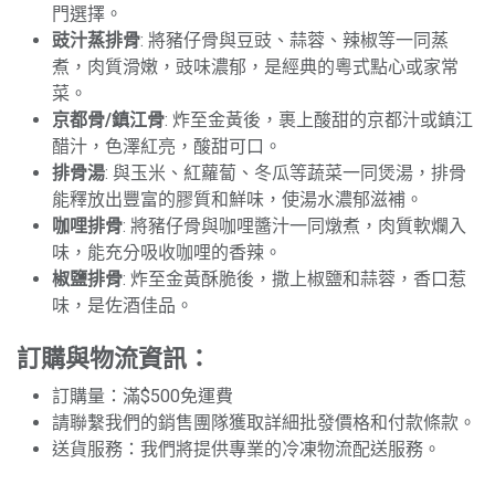
門選擇。
豉汁蒸排骨
: 將豬仔骨與豆豉、蒜蓉、辣椒等一同蒸
煮，肉質滑嫩，豉味濃郁，是經典的粵式點心或家常
菜。
京都骨/鎮江骨
: 炸至金黃後，裹上酸甜的京都汁或鎮江
醋汁，色澤紅亮，酸甜可口。
排骨湯
: 與玉米、紅蘿蔔、冬瓜等蔬菜一同煲湯，排骨
能釋放出豐富的膠質和鮮味，使湯水濃郁滋補。
咖哩排骨
: 將豬仔骨與咖哩醬汁一同燉煮，肉質軟爛入
味，能充分吸收咖哩的香辣。
椒鹽排骨
: 炸至金黃酥脆後，撒上椒鹽和蒜蓉，香口惹
味，是佐酒佳品。
訂購與物流資訊：
訂購量：滿$500免運費
請聯繫我們的銷售團隊獲取詳細批發價格和付款條款。
送貨服務：我們將提供專業的冷凍物流配送服務。