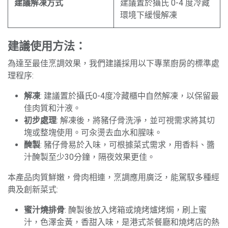
建議解凍方式
建議置於攝氏 0-4 度冷藏
環境下緩慢解凍
建議使用方法：
為達至最佳烹調效果，我們建議採用以下專業廚房的標準處
理程序:
解凍
: 建議置於攝氏0-4度冷藏櫃中自然解凍，以保留最
佳肉質和汁液。
初步處理
: 解凍後，將豬仔骨洗淨，並可視需求將其切
塊或整塊使用。可汆燙去血水和腥味。
醃製
: 豬仔骨易於入味，可根據菜式需求，用香料、醬
汁醃製至少30分鐘，隔夜效果更佳。
本產品肉質鮮嫩，骨肉相連，烹調應用廣泛，能駕馭多種經
典及創新菜式:
蜜汁燒排骨
: 醃製後放入烤箱或燒烤爐烤焗，刷上蜜
汁，色澤金黃，香甜入味，是港式茶餐廳和燒烤店的熱