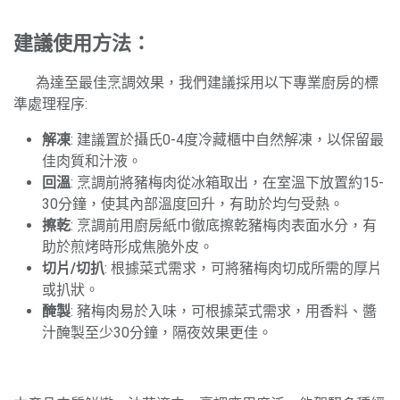
建議使用方法：
​為達至最佳烹調效果，我們建議採用以下專業廚房的標
準處理程序:
解凍
: 建議置於攝氏0-4度冷藏櫃中自然解凍，以保留最
佳肉質和汁液。
回溫
: 烹調前將豬梅肉從冰箱取出，在室溫下放置約15-
30分鐘，使其內部溫度回升，有助於均勻受熱。
擦乾
: 烹調前用廚房紙巾徹底擦乾豬梅肉表面水分，有
助於煎烤時形成焦脆外皮。
切片/切扒
: 根據菜式需求，可將豬梅肉切成所需的厚片
或扒狀。
醃製
: 豬梅肉易於入味，可根據菜式需求，用香料、醬
汁醃製至少30分鐘，隔夜效果更佳。