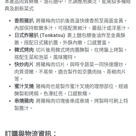
本產品肉質鮮嫩，油花適中，烹調應用廣泛，能駕馭多種經
典及創新菜式:
香煎豬扒
: 將豬梅肉切扒後高溫快速香煎至兩面金黃，
內部保持軟嫩多汁，可搭配黑椒汁、蘑菇汁或洋蔥汁。
日式炸豬扒 (Tonkatsu)
: 裹上麵包糠後油炸至金黃酥
脆，搭配日式豬扒醬，外酥內嫩，口感豐富。
韓式烤肉
: 切片後用韓式烤肉醬醃製，在烤盤上烤製，
搭配生菜和泡菜，風味獨特。
快炒肉片
: 將豬梅肉切片，與時令蔬菜一同快速爆炒，
肉質滑嫩，不易柴，適合製作如京醬肉絲、青椒肉片
等。
蜜汁叉燒
: 豬梅肉也是製作蜜汁叉燒的理想部位，經過
醃製和烤焗，色澤紅亮，口感軟糯。
串燒豬肉
: 將豬梅肉切塊後串成串燒，烤製時可刷上特
製醬汁。
訂購與物流資訊：