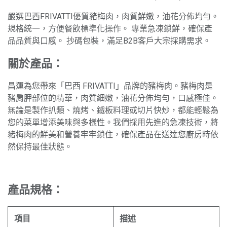
嚴選巴西FRIVATTI優質豬梅肉，肉質鮮嫩，油花分佈均勻。
規格統一，方便餐飲標準化操作。 專業急凍鎖鮮，確保產
品品質與口感。 抄碼包裝，滿足B2B客戶大宗採購需求。
關於產品：
昌運為您帶來「巴西 FRIVATTI」品牌的豬梅肉。豬梅肉是
豬肩胛部位的精華，肉質細嫩，油花分佈均勻，口感極佳。
無論是製作扒類、燒烤、鐵板料理或切片快炒，都能輕鬆為
您的菜單增添美味與多樣性。我們採用先進的急凍技術，將
豬梅肉的鮮美和營養牢牢鎖住，確保產品在送達您廚房時依
然保持最佳狀態。
產品規格：
項目
描述