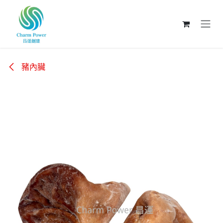
跳至內容
豬內臟