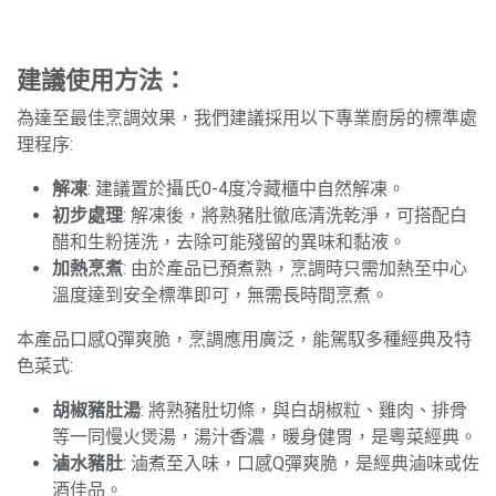
建議使用方法：
為達至最佳烹調效果，我們建議採用以下專業廚房的標準處
理程序:
解凍
: 建議置於攝氏0-4度冷藏櫃中自然解凍。
初步處理
: 解凍後，將熟豬肚徹底清洗乾淨，可搭配白
醋和生粉搓洗，去除可能殘留的異味和黏液。
加熱烹煮
: 由於產品已預煮熟，烹調時只需加熱至中心
溫度達到安全標準即可，無需長時間烹煮。
本產品口感Q彈爽脆，烹調應用廣泛，能駕馭多種經典及特
色菜式:
胡椒豬肚湯
: 將熟豬肚切條，與白胡椒粒、雞肉、排骨
等一同慢火煲湯，湯汁香濃，暖身健胃，是粵菜經典。
滷水豬肚
: 滷煮至入味，口感Q彈爽脆，是經典滷味或佐
酒佳品。