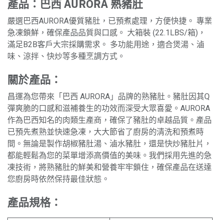
產品：巴西 AURORA 熟豬肚
嚴選巴西AURORA優質豬肚，已預煮處理，方便快捷。 專業
急凍鎖鮮，確保產品品質與口感。 大箱裝 (22.1LBS/箱)，
滿足B2B客戶大宗採購需求。 多功能用途，適合煲湯、滷
味、涼拌、快炒等多種烹調方式。
關於產品：
昌運為您帶來「巴西 AURORA」品牌的熟豬肚。豬肚因其Q
彈爽脆的口感和滋補養生的功效而深受大眾喜愛。AURORA
作為巴西知名的肉類生產商，確保了豬肚的卓越品質。產品
已預先煮熟並快速急凍，大大節省了廚房的清洗和預煮時
間。無論是製作胡椒豬肚湯、滷水豬肚，還是快炒豬肚片，
都能輕鬆為您的菜單增添高價值的美味。我們採用先進的急
凍技術，將熟豬肚的鮮美和營養牢牢鎖住，確保產品在送達
您廚房時依然保持最佳狀態。
產品規格：