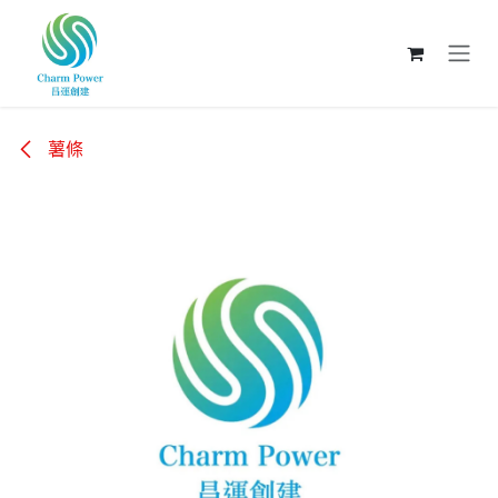
跳至內容
薯條