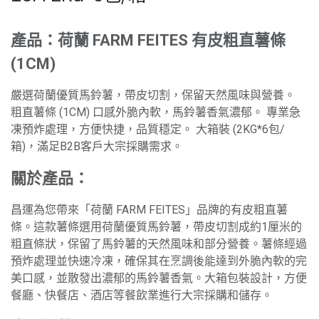
產品：荷蘭 FARM FEITES 有皮粗直薯條
(1CM)
嚴選荷蘭優質馬鈴薯，帶皮切割，保留天然風味與營養。
粗直薯條 (1CM) 口感外脆內軟，馬鈴薯香氣濃郁。 專業急
凍預炸處理，方便快捷，品質穩定。 大箱裝 (2KG*6包/
箱)，滿足B2B客戶大宗採購需求。
關於產品：
昌運為您帶來「荷蘭 FARM FEITES」品牌的有皮粗直薯
條。這款薯條選用荷蘭優質馬鈴薯，帶皮切割成約1厘米的
粗直條狀，保留了馬鈴薯的天然風味和部分營養。薯條經過
預炸處理並快速冷凍，確保其在烹調後能達到外脆內軟的完
美口感，並散發出濃郁的馬鈴薯香氣。大箱包裝設計，方便
餐廳、快餐店、酒店等餐飲業進行大宗採購和儲存。