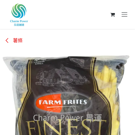
跳至內容
薯條