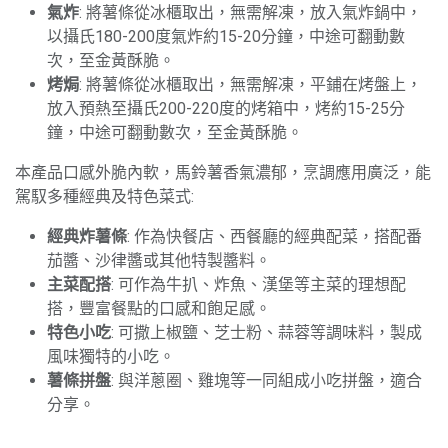
氣炸
: 將薯條從冰櫃取出，無需解凍，放入氣炸鍋中，
以攝氏180-200度氣炸約15-20分鐘，中途可翻動數
次，至金黃酥脆。
烤焗
: 將薯條從冰櫃取出，無需解凍，平鋪在烤盤上，
放入預熱至攝氏200-220度的烤箱中，烤約15-25分
鐘，中途可翻動數次，至金黃酥脆。
本產品口感外脆內軟，馬鈴薯香氣濃郁，烹調應用廣泛，能
駕馭多種經典及特色菜式:
經典炸薯條
: 作為快餐店、西餐廳的經典配菜，搭配番
茄醬、沙律醬或其他特製醬料。
主菜配搭
: 可作為牛扒、炸魚、漢堡等主菜的理想配
搭，豐富餐點的口感和飽足感。
特色小吃
: 可撒上椒鹽、芝士粉、蒜蓉等調味料，製成
風味獨特的小吃。
薯條拼盤
: 與洋蔥圈、雞塊等一同組成小吃拼盤，適合
分享。