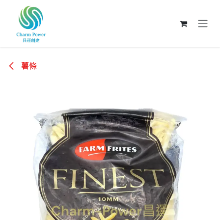
跳至內容
薯條