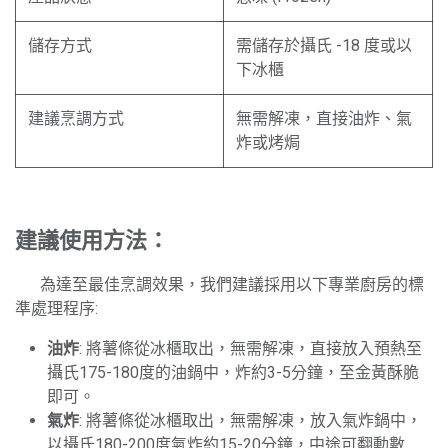
儲存方式
需儲存於攝氏 -18 度或以
下冰櫃
建議烹調方式
無需解凍，直接油炸、氣
炸或烤焗
建議使用方法：
​為達至最佳烹調效果，我們建議採用以下專業廚房的標
準處理程序:
油炸
: 將薯條從冰櫃取出，無需解凍，直接放入預熱至
攝氏175-180度的油鍋中，炸約3-5分鐘，至金黃酥脆
即可。
氣炸
: 將薯條從冰櫃取出，無需解凍，放入氣炸鍋中，
以攝氏180-200度氣炸約15-20分鐘，中途可翻動數