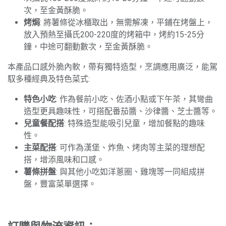
次，至金黃酥脆。
烤焗
: 將薯條從冰櫃取出，無需解凍，平鋪在烤盤上，
放入預熱至攝氏200-220度的烤箱中，烤約15-25分
鐘，中途可翻動數次，至金黃酥脆。
本產品口感外脆內軟，帶有獨特造型，烹調應用廣泛，能駕
馭多種經典及特色菜式:
特色小吃
: 作為餐前小吃、佐酒小點或下午茶，其彎曲
造型更具趣味性，可搭配番茄醬、沙律醬、芝士醬等。
兒童餐配搭
: 特殊造型能吸引兒童，增加餐點的趣味
性。
主菜配搭
: 可作為漢堡、炸魚、烤肉等主菜的理想配
搭，增添風味和口感。
薯條拼盤
: 與其他小吃如洋蔥圈、雞塊等一同組成拼
盤，豐富菜單選擇。