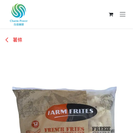
跳至內容
薯條