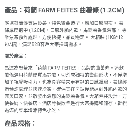
產品：荷蘭 FARM FEITES 曲薯條 (1.2CM)
嚴選荷蘭優質馬鈴薯，特色彎曲造型，增加口感層次。 薯
條厚度適中 (1.2CM)，口感外脆內軟，馬鈴薯香氣濃郁。 專
業急凍預炸處理，方便快捷，品質穩定。 大箱裝 (1KG*12
包/箱)，滿足B2B客戶大宗採購需求。
關於產品：
昌運為您帶來「荷蘭 FARM FEITES」品牌的曲薯條。這款
薯條選用荷蘭優質馬鈴薯，切割成獨特的彎曲形狀，不僅增
加了視覺吸引力，也為食客帶來更有趣的口感體驗。薯條經
過預炸處理並快速冷凍，確保其在烹調後能達到外脆內軟的
完美口感，並散發出濃郁的馬鈴薯香氣。大箱包裝設計，方
便餐廳、快餐店、酒店等餐飲業進行大宗採購和儲存，輕鬆
為您的菜單增添特色小吃。
產品規格：