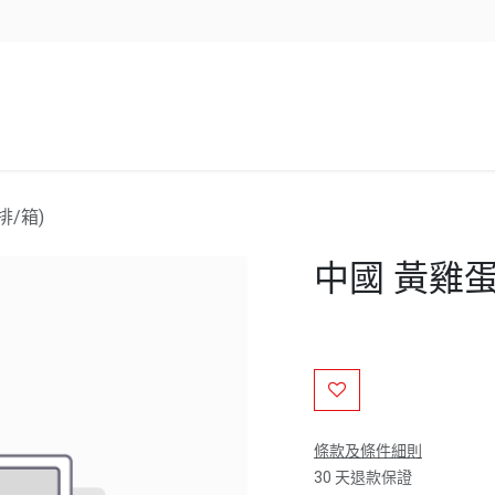
企業服務
資源/新聞
聯絡我們
 排/箱)
中國 黃雞蛋 -
條款及條件細則
30 天退款保證