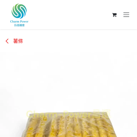
跳至內容
薯條