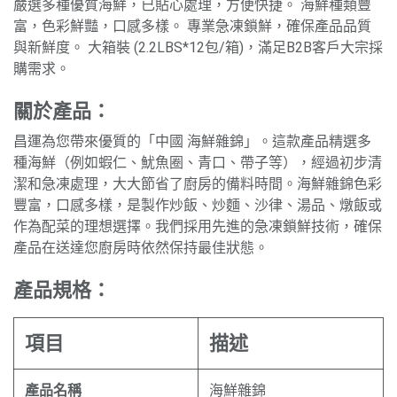
嚴選多種優質海鮮，已貼心處理，方便快捷。 海鮮種類豐
富，色彩鮮豔，口感多樣。 專業急凍鎖鮮，確保產品品質
與新鮮度。 大箱裝 (2.2LBS*12包/箱)，滿足B2B客戶大宗採
購需求。
關於產品：
昌運為您帶來優質的「中國 海鮮雜錦」。這款產品精選多
種海鮮（例如蝦仁、魷魚圈、青口、帶子等），經過初步清
潔和急凍處理，大大節省了廚房的備料時間。海鮮雜錦色彩
豐富，口感多樣，是製作炒飯、炒麵、沙律、湯品、燉飯或
作為配菜的理想選擇。我們採用先進的急凍鎖鮮技術，確保
產品在送達您廚房時依然保持最佳狀態。
產品規格：
項目
描述
產品名稱
海鮮雜錦