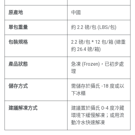
原產地
中國
單包重量
約 2.2 磅/包 (LBS/包)
包裝規格
2.2 磅/包 * 12 包/箱 (總重
約 26.4 磅/箱)
產品狀態
急凍 (Frozen)，已初步處
理
儲存方式
需儲存於攝氏 -18 度或以
下冰櫃
建議解凍方式
建議置於攝氏 0-4 度冷藏
環境下緩慢解凍；或用流
動冷水快速解凍