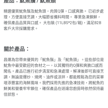
產品：魷魚鬚 / 魷魚頭
精選優質魷魚鬚及魷魚頭，肉質Q彈，口感爽脆。 已初步處
理，方便直接烹調，大幅節省備料時間。 專業急凍鎖鮮，
確保產品品質與口感。 大包裝 (11LBS*2包/箱)，滿足B2B
客戶大宗採購需求。
關於產品：
昌運為您帶來優質的「魷魚鬚」及「魷魚頭」。這些部位是
魷魚中最受歡迎的食材之一，以其獨特的Q彈和爽脆口感而
聞名。產品已進行初步清潔和急凍處理，解凍後即可直接烹
調，無論是爆炒、燒烤、油炸或涼拌，都能輕鬆為您的菜單
增添豐富的海鮮風味。我們採用先進的急凍技術，將魷魚的
鮮美和營養牢牢鎖住，確保產品在送達您廚房時依然保持最
佳狀態。