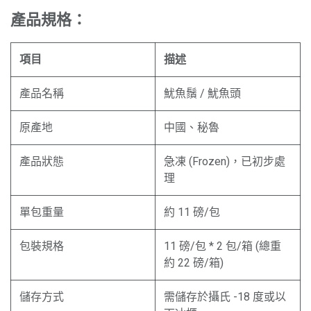
產品規格：
項目
描述
產品名稱
魷魚鬚 / 魷魚頭
原產地
中國、秘魯
產品狀態
急凍 (Frozen)，已初步處
理
單包重量
約 11 磅/包
包裝規格
11 磅/包 * 2 包/箱 (總重
約 22 磅/箱)
儲存方式
需儲存於攝氏 -18 度或以