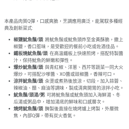
本產品肉質Q彈，口感爽脆，烹調應用廣泛，能駕馭多種經
典及創新菜式:
椒鹽魷魚鬚/頭
: 將魷魚鬚或魷魚頭炸至金黃酥脆，撒上
椒鹽，香口惹味，是受歡迎的餐前小吃或佐酒佳品。
鐵板燒魷魚鬚/頭
: 在高溫鐵板上快速煎烤，搭配特製醬
汁，保持魷魚的鮮嫩和彈性。
爆炒魷魚鬚/頭
: 與青紅椒、洋蔥、西芹等蔬菜一同大火
爆炒，可搭配沙嗲醬、XO醬或豉椒醬，香辣可口。
涼拌魷魚鬚/頭
: 汆燙或煮熟後放涼，切段，加入蒜蓉、
辣椒油、醋、麻油等調味，製成清爽開胃的涼拌小吃。
魷魚鬚/頭湯/粥
: 可將魷魚鬚或魷魚頭加入海鮮湯、冬
瓜湯或粥品中，增加湯底的鮮味和口感層次。
燒烤魷魚鬚/頭
: 醃製後直接在燒烤爐上烤製，外層微
焦，內部Q彈，帶有炭火香氣。