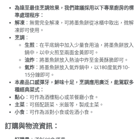
為達至最佳烹調效果，我們建議採用以下專業廚房的標
準處理程序：
解凍
：無需完全解凍，可將墨魚餅從冰櫃中取出，微解
凍即可使用。
烹調
：
生煎
：在平底鍋中加入少量食用油，將墨魚餅放入
鍋中，以中火煎至兩面金黃即可。
油炸
：將墨魚餅放入熱油中炸至金黃酥脆即可。
氣炸
：將墨魚餅放入氣炸鍋中，以180度氣炸10-
15分鐘即可。
本產品口感彈牙，鮮味十足，烹調應用廣泛，能駕馭多
種經典菜式：
點心
：可作為酒樓點心或茶餐廳小食。
主菜
：可搭配蔬菜、米飯等，製成主菜。
小食
：可作為派對小食或佐酒小食。
訂購與物流資訊：