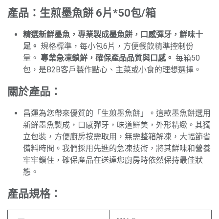
產品：生煎墨魚餅 6片*50包/箱
精選新鮮墨魚，專業製成墨魚餅，口感彈牙，鮮味十
足。
規格標準，每小包6片，方便餐飲精準控制份
量。
專業急凍鎖鮮，確保產品品質與口感。
每箱50
包，是B2B客戶製作點心、主菜或小食的理想選擇。
關於產品：
昌運為您帶來優質的「生煎墨魚餅」。這款墨魚餅選用
新鮮墨魚製成，口感彈牙，味道鮮美，外形精緻。其獨
立包裝，方便廚房按需取用，無需整箱解凍，大幅節省
備料時間。我們採用先進的急凍技術，將其鮮味和營養
牢牢鎖住，確保產品在送達您廚房時依然保持最佳狀
態。
產品規格：