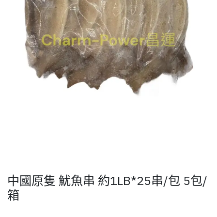
中國原隻 魷魚串 約1LB*25串/包 5包/
箱