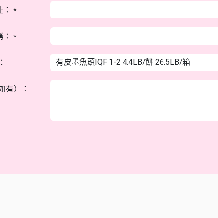
址：
*
稱：
*
：
如有）：