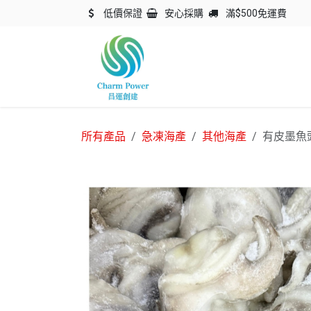
跳至內容
低價保證
安心採購
滿$500免運費
主頁
關於我們
產品
所有產品
急凍海產
其他海產
有皮墨魚頭IQ