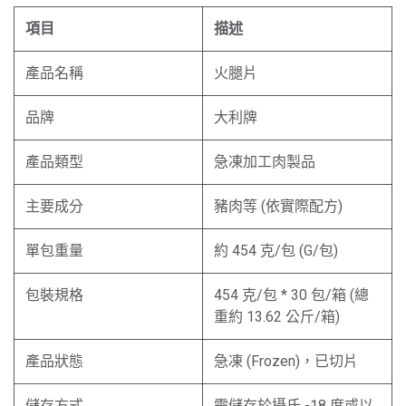
項目
描述
產品名稱
火腿片
品牌
大利牌
產品類型
急凍加工肉製品
主要成分
豬肉等 (依實際配方)
單包重量
約 454 克/包 (G/包)
包裝規格
454 克/包 * 30 包/箱 (總
重約 13.62 公斤/箱)
產品狀態
急凍 (Frozen)，已切片
儲存方式
需儲存於攝氏 -18 度或以