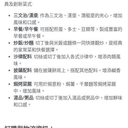
典及創新菜式:
三文治/漢堡
: 作為三文治、漢堡、潛艇堡的夾心，增加
風味和口感。
早餐/早午餐
: 可搭配煎蛋、多士、豆類等，製成豐富的
早餐或早午餐。
炒飯/炒麵
: 切丁後與米飯或麵條一同快速翻炒，是經典
的家常菜和快餐選擇。
沙律配料
: 切絲或切丁後加入各式沙律中，增添肉類風
味。
披薩配料
: 鋪在披薩餅底上，搭配其他配料，增添鹹香
風味。
焗烤菜餚
: 可用於焗意粉、焗薯、千層麵等焗烤菜餚
中，增加風味。
湯品/粥品
: 切絲或切丁後加入湯品或粥品中，增加鮮味
和口感。