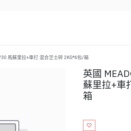
企業服務
資源/新聞
聯絡我們
70/30 馬蘇里拉+車打 混合芝士碎 2KG*6包/箱
英國 MEADO
蘇里拉+車打
箱