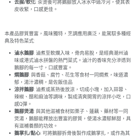
去腥/軟化
: 汆燙後可將鵝腳放入冰水中過冷河，使其表
皮收緊，口感更佳。
本產品膠質豐富，風味獨特，烹調應用廣泛，能駕馭多種經
典及特色菜式:
滷水鵝腳
: 滷煮至軟爛入味，骨肉易脫，是經典潮州滷
味或港式滷水拼盤的熱門菜式。滷汁的香味充分滲透到
鵝腳的每一寸，口感豐富。
燜鵝腳
: 與香菇、腐竹、花生等食材一同燜煮，味道濃
郁，湯汁濃稠，是佐飯佳品
涼拌鵝腳
: 滷煮或蒸熟後放涼，切成小塊，加入蒜蓉、
辣椒、醋和麻油等調味，製成清爽開胃的涼拌小吃，口
感Q彈。
鵝腳煲湯
: 與其他滋補食材如栗子、蓮藕、藥材等一同
煲湯，鵝腳能釋放出豐富的膠質，使湯水濃郁鮮甜，具
有滋補養顏的功效。
鵝掌扎/點心
: 可將鵝腳拆骨後製作成鵝掌扎，或作為其