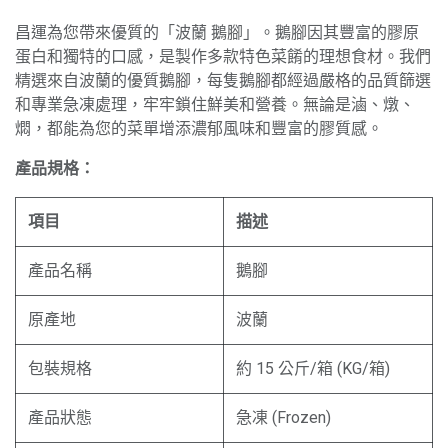
昌運為您帶來優質的「波蘭 鵝腳」。鵝腳因其豐富的膠原
蛋白和獨特的口感，是製作多款特色菜餚的理想食材。我們
精選來自波蘭的優質鵝腳，每隻鵝腳都經過嚴格的品質篩選
和專業急凍處理，牢牢鎖住鮮美和營養。無論是滷、燉、
燜，都能為您的菜單增添濃郁風味和豐富的膠質感。
產品規格：
項目
描述
產品名稱
鵝腳
原產地
波蘭
包裝規格
約 15 公斤/箱 (KG/箱)
產品狀態
急凍 (Frozen)