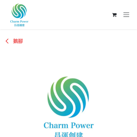
跳至內容
鵝腳