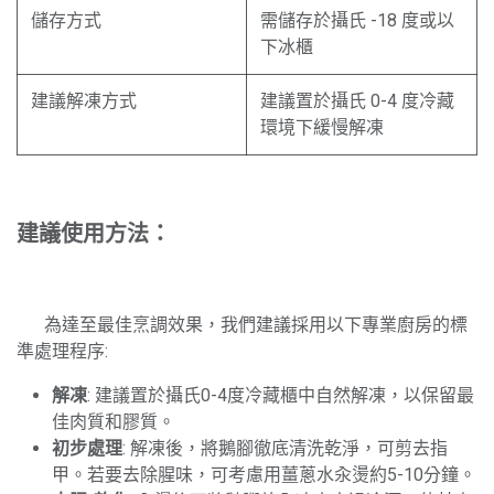
儲存方式
需儲存於攝氏 -18 度或以
下冰櫃
建議解凍方式
建議置於攝氏 0-4 度冷藏
環境下緩慢解凍
建議使用方法：
​為達至最佳烹調效果，我們建議採用以下專業廚房的標
準處理程序:
解凍
: 建議置於攝氏0-4度冷藏櫃中自然解凍，以保留最
佳肉質和膠質。
初步處理
: 解凍後，將鵝腳徹底清洗乾淨，可剪去指
甲。若要去除腥味，可考慮用薑蔥水汆燙約5-10分鐘。