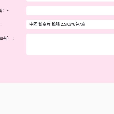
稱：
*
：
如有）：