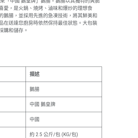
來「中國 鵝皇牌」鵝腸。鵝腸以其獨特的爽脆
喜愛，是火鍋、燒烤、滷味和爆炒的理想食
的鵝腸，並採用先進的急凍技術，將其鮮美和
品在送達您廚房時依然保持最佳狀態。大包裝
採購和儲存。
描述
鵝腸
中國 鵝皇牌
中國
約 2.5 公斤/包 (KG/包)