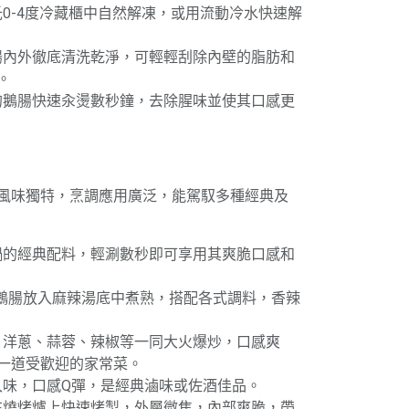
攝氏0-4度冷藏櫃中自然解凍，或用流動冷水快速解
鵝腸內外徹底清洗乾淨，可輕輕刮除內壁的脂肪和
。
後的鵝腸快速汆燙數秒鐘，去除腥味並使其口感更
風味獨特，烹調應用廣泛，能駕馭多種經典及
火鍋的經典配料，輕涮數秒即可享用其爽脆口感和
將鵝腸放入麻辣湯底中煮熟，搭配各式調料，香辣
椒、洋蔥、蒜蓉、辣椒等一同大火爆炒，口感爽
一道受歡迎的家常菜。
至入味，口感Q彈，是經典滷味或佐酒佳品。
後在燒烤爐上快速烤製，外層微焦，內部爽脆，帶