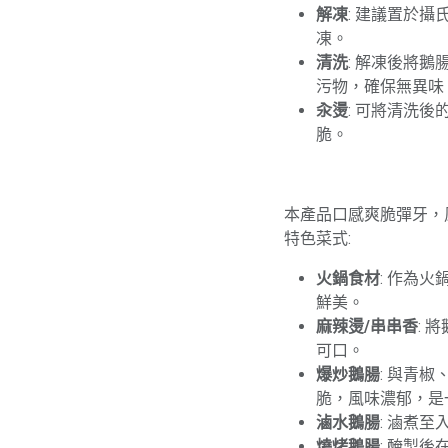
解凍
: 建議置於
凍。
清洗
: 解凍後將
污物，確保無異味
汆燙
: 可將清洗
脆。
本產品口感爽脆彈牙，
特色菜式:
火鍋食材
: 作為
鮮美。
麻辣燙/串串香
: 
可口。
爆炒鵝腸
: 與青
脆，風味濃郁，是
滷水鵝腸
: 滷煮
燒烤鵝腸
: 醃製